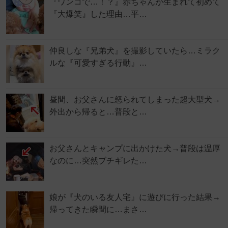
『ワンコで…！？』赤ちゃんが生まれて初めて
『大爆笑』した理由…平…
仲良しな『兄弟犬』を撮影していたら…ミラク
ルな『可愛すぎる行動』…
昼間、お父さんに怒られてしまった超大型犬→
外出から帰ると…普段と…
お父さんとキャンプに出かけた犬→普段は温厚
なのに…突然ブチギレた…
娘が『犬のいる友人宅』に遊びに行った結果→
帰ってきた瞬間に…まさ…