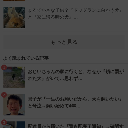
まるで小さな子供？『ドッグランに向かう犬』
と『家に帰る時の犬』…
もっと見る
よく読まれている記事
1
おじいちゃんの家に行くと、なぜか『鎖に繋が
れた犬』がいて…思わず…
2
息子が『一生のお願いだから、犬を飼いたい』
と号泣→飼い始めて4年…
3
配達員から届いた『置き配完了通知』→確認す