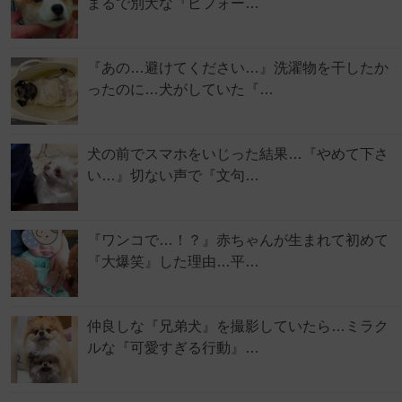
まるで別犬な『ビフォー…
『あの…避けてください…』洗濯物を干したか
ったのに…犬がしていた『…
犬の前でスマホをいじった結果…『やめて下さ
い…』切ない声で『文句…
『ワンコで…！？』赤ちゃんが生まれて初めて
『大爆笑』した理由…平…
仲良しな『兄弟犬』を撮影していたら…ミラク
ルな『可愛すぎる行動』…