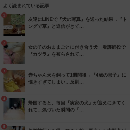
よく読まれている記事
1
友達にLINEで『犬の写真』を送った結果→『ト
ングで草』と返信がきて…
2
女の子のおままごとに付き合う犬→看護師役で
『カツラ』を被らされて…
3
赤ちゃん犬を飼って1週間後→『4歳の息子』に
懐きすぎてしまい…反則…
4
帰国すると、毎回『実家の犬』が迎えにきてく
れて…気づいた瞬間の『…
5