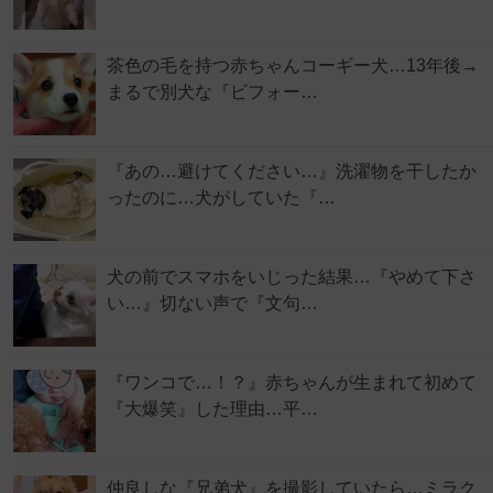
茶色の毛を持つ赤ちゃんコーギー犬…13年後→
まるで別犬な『ビフォー…
『あの…避けてください…』洗濯物を干したか
ったのに…犬がしていた『…
犬の前でスマホをいじった結果…『やめて下さ
い…』切ない声で『文句…
『ワンコで…！？』赤ちゃんが生まれて初めて
『大爆笑』した理由…平…
仲良しな『兄弟犬』を撮影していたら…ミラク