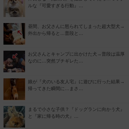
ルな『可愛すぎる行動』…
昼間、お父さんに怒られてしまった超大型犬→
外出から帰ると…普段と…
お父さんとキャンプに出かけた犬→普段は温厚
なのに…突然ブチギレた…
娘が『犬のいる友人宅』に遊びに行った結果→
帰ってきた瞬間に…まさ…
まるで小さな子供？『ドッグランに向かう犬』
と『家に帰る時の犬』…