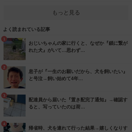
もっと見る
よく読まれている記事
1
おじいちゃんの家に行くと、なぜか『鎖に繋が
れた犬』がいて…思わず…
2
息子が『一生のお願いだから、犬を飼いたい』
と号泣→飼い始めて4年…
3
配達員から届いた『置き配完了通知』→確認す
ると、写っていたのは荷…
4
帰省時、犬を連れて行った結果→嬉しくなりす