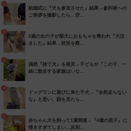
1
結婚式に『犬も参加させた』結果→参列者への
ご挨拶を撮影したら…空…
2
2歳の女の子が柴犬におもちゃを奪われ『大泣
きした』結果→状況を察…
3
偶然『捨て犬』を発見→子どもが『この子、一
緒に散歩する家族はいな…
4
ドッグランに遊びに来た子犬→『全然走らない
な』と思い、顔を見たら…
5
赤ちゃん犬を飼って1週間後→『4歳の息子』に
懐きすぎてしまい…反則…