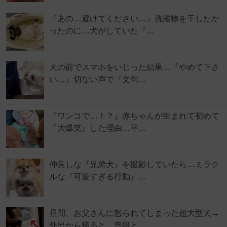
『あの…避けてください…』洗濯物を干したか
ったのに…犬がしていた『…
犬の前でスマホをいじった結果…『やめて下さ
い…』切ない声で『文句…
『ワンコで…！？』赤ちゃんが生まれて初めて
『大爆笑』した理由…平…
仲良しな『兄弟犬』を撮影していたら…ミラク
ルな『可愛すぎる行動』…
昼間、お父さんに怒られてしまった超大型犬→
外出から帰ると…普段と…