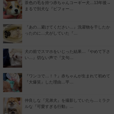
茶色の毛を持つ赤ちゃんコーギー犬…13年後→
まるで別犬な『ビフォー…
『あの…避けてください…』洗濯物を干したか
ったのに…犬がしていた『…
犬の前でスマホをいじった結果…『やめて下さ
い…』切ない声で『文句…
『ワンコで…！？』赤ちゃんが生まれて初めて
『大爆笑』した理由…平…
仲良しな『兄弟犬』を撮影していたら…ミラク
ルな『可愛すぎる行動』…