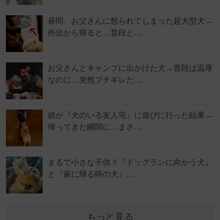
昼間、お父さんに怒られてしまった超大型犬→
外出から帰ると…普段と…
お父さんとキャンプに出かけた犬→普段は温厚
なのに…突然ブチギレた…
娘が『犬のいる友人宅』に遊びに行った結果→
帰ってきた瞬間に…まさ…
まるで小さな子供？『ドッグランに向かう犬』
と『家に帰る時の犬』…
もっと見る