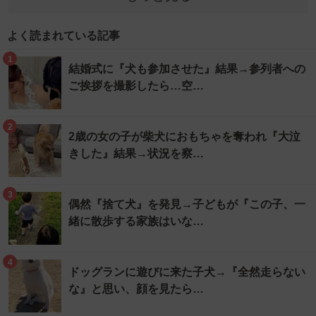
よく読まれている記事
1
結婚式に『犬も参加させた』結果→参列者への
ご挨拶を撮影したら…空…
2
2歳の女の子が柴犬におもちゃを奪われ『大泣
きした』結果→状況を察…
3
偶然『捨て犬』を発見→子どもが『この子、一
緒に散歩する家族はいな…
4
ドッグランに遊びに来た子犬→『全然走らない
な』と思い、顔を見たら…