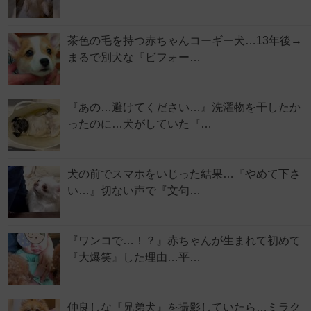
茶色の毛を持つ赤ちゃんコーギー犬…13年後→
まるで別犬な『ビフォー…
『あの…避けてください…』洗濯物を干したか
ったのに…犬がしていた『…
犬の前でスマホをいじった結果…『やめて下さ
い…』切ない声で『文句…
『ワンコで…！？』赤ちゃんが生まれて初めて
『大爆笑』した理由…平…
仲良しな『兄弟犬』を撮影していたら…ミラク