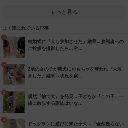
もっと見る
よく読まれている記事
1
結婚式に『犬も参加させた』結果→参列者への
ご挨拶を撮影したら…空…
2
2歳の女の子が柴犬におもちゃを奪われ『大泣
きした』結果→状況を察…
3
偶然『捨て犬』を発見→子どもが『この子、一
緒に散歩する家族はいな…
4
ドッグランに遊びに来た子犬→『全然走らない