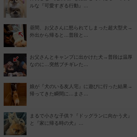
ルな『可愛すぎる行動』…
昼間、お父さんに怒られてしまった超大型犬→
外出から帰ると…普段と…
お父さんとキャンプに出かけた犬→普段は温厚
なのに…突然ブチギレた…
娘が『犬のいる友人宅』に遊びに行った結果→
帰ってきた瞬間に…まさ…
まるで小さな子供？『ドッグランに向かう犬』
と『家に帰る時の犬』…