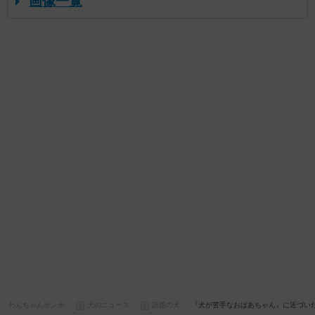
画像一覧
わんちゃんホンポ
犬のニュース
話題の犬
『犬が苦手なおばあちゃん』に近づい