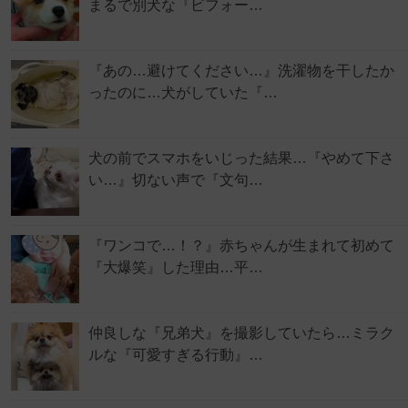
まるで別犬な『ビフォー…
『あの…避けてください…』洗濯物を干したか
ったのに…犬がしていた『…
犬の前でスマホをいじった結果…『やめて下さ
い…』切ない声で『文句…
『ワンコで…！？』赤ちゃんが生まれて初めて
『大爆笑』した理由…平…
仲良しな『兄弟犬』を撮影していたら…ミラク
ルな『可愛すぎる行動』…