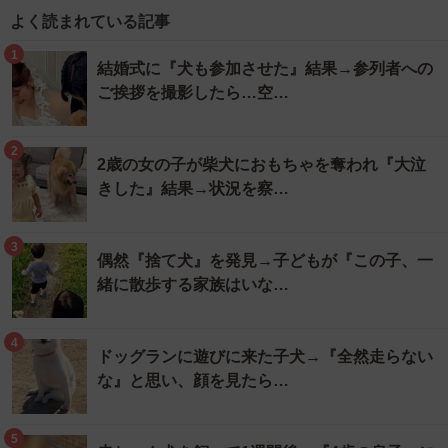
よく読まれている記事
1
結婚式に『犬も参加させた』結果→参列者への
ご挨拶を撮影したら…空…
2
2歳の女の子が柴犬におもちゃを奪われ『大泣
きした』結果→状況を察…
3
偶然『捨て犬』を発見→子どもが『この子、一
緒に散歩する家族はいな…
4
ドッグランに遊びに来た子犬→『全然走らない
な』と思い、顔を見たら…
5