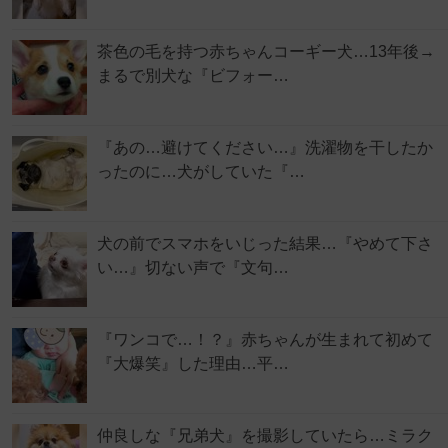
茶色の毛を持つ赤ちゃんコーギー犬…13年後→
まるで別犬な『ビフォー…
『あの…避けてください…』洗濯物を干したか
ったのに…犬がしていた『…
犬の前でスマホをいじった結果…『やめて下さ
い…』切ない声で『文句…
『ワンコで…！？』赤ちゃんが生まれて初めて
『大爆笑』した理由…平…
仲良しな『兄弟犬』を撮影していたら…ミラク