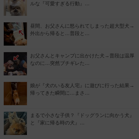
ルな『可愛すぎる行動』…
昼間、お父さんに怒られてしまった超大型犬→
外出から帰ると…普段と…
お父さんとキャンプに出かけた犬→普段は温厚
なのに…突然ブチギレた…
娘が『犬のいる友人宅』に遊びに行った結果→
帰ってきた瞬間に…まさ…
まるで小さな子供？『ドッグランに向かう犬』
と『家に帰る時の犬』…