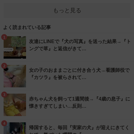
もっと見る
よく読まれている記事
1
友達にLINEで『犬の写真』を送った結果→『ト
ングで草』と返信がきて…
2
女の子のおままごとに付き合う犬→看護師役で
『カツラ』を被らされて…
3
赤ちゃん犬を飼って1週間後→『4歳の息子』に
懐きすぎてしまい…反則…
4
帰国すると、毎回『実家の犬』が迎えにきてく