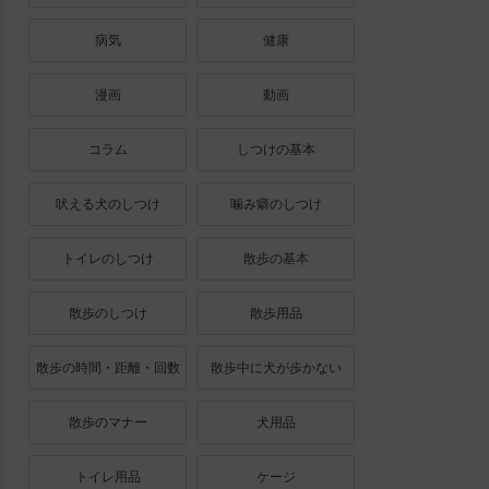
病気
健康
漫画
動画
コラム
しつけの基本
吠える犬のしつけ
噛み癖のしつけ
トイレのしつけ
散歩の基本
散歩のしつけ
散歩用品
散歩の時間・距離・回数
散歩中に犬が歩かない
散歩のマナー
犬用品
トイレ用品
ケージ