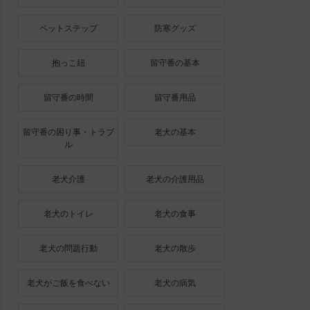
ペットステップ
防寒グッズ
抱っこ紐
留守番の基本
留守番の時間
留守番用品
留守番の困り事・トラブ
老犬の基本
ル
老犬介護
老犬の介護用品
老犬のトイレ
老犬の食事
老犬の問題行動
老犬の散歩
老犬がご飯を食べない
老犬の病気