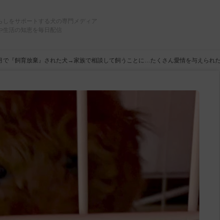
らしをサポートする犬の専門メディア
や生活の知恵を毎日配信
月で『飼育放棄』された犬→家族で相談して飼うことに…たくさん愛情を与えられた