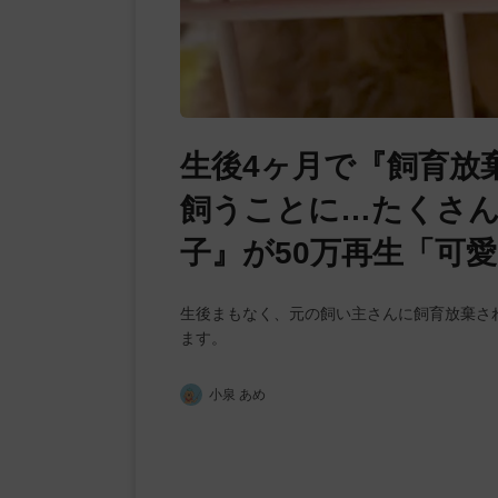
生後4ヶ月で『飼育放
飼うことに…たくさ
子』が50万再生「可
生後まもなく、元の飼い主さんに飼育放棄さ
ます。
小泉 あめ