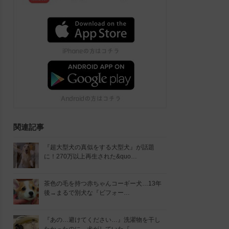
関連記事
『超大型犬の真似をする大型犬』が話題
に！270万以上再生された&quo…
茶色の毛を持つ赤ちゃんコーギー犬…13年
後→まるで別犬な『ビフォー…
『あの…避けてください…』洗濯物を干し