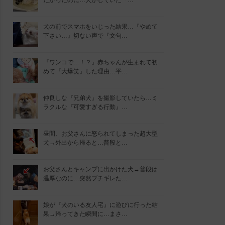
たかったのに…犬がしていた『…
犬の前でスマホをいじった結果…『やめて
下さい…』切ない声で『文句…
『ワンコで…！？』赤ちゃんが生まれて初
めて『大爆笑』した理由…平…
仲良しな『兄弟犬』を撮影していたら…ミ
ラクルな『可愛すぎる行動』…
昼間、お父さんに怒られてしまった超大型
犬→外出から帰ると…普段と…
お父さんとキャンプに出かけた犬→普段は
温厚なのに…突然ブチギレた…
娘が『犬のいる友人宅』に遊びに行った結
果→帰ってきた瞬間に…まさ…