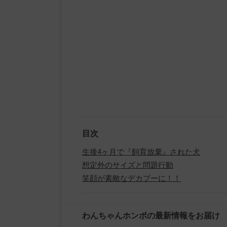
目次
生後4ヶ月で『飼育放棄』された犬
想定外のサイズと問題行動
笑顔が素敵なデカプーに！！
わんちゃんホンポの最新情報をお届け