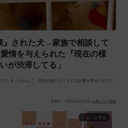
棄』された犬→家族で相談して
ん愛情を与えられた『現在の様
愛いが渋滞してる」
れてしまったわんこ。現在の姿にたくさんの反響が寄せられてい
更新日：
2025年11月13日
お気に入り登録
もっと見る
arrow_forward_ios