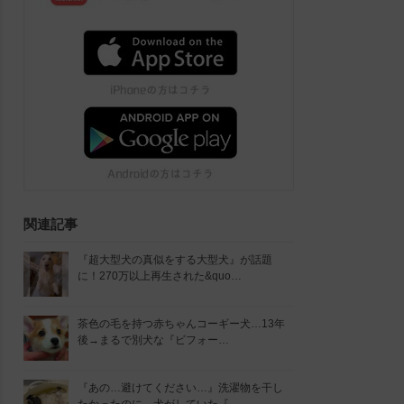
関連記事
『超大型犬の真似をする大型犬』が話題
に！270万以上再生された&quo…
茶色の毛を持つ赤ちゃんコーギー犬…13年
後→まるで別犬な『ビフォー…
『あの…避けてください…』洗濯物を干し