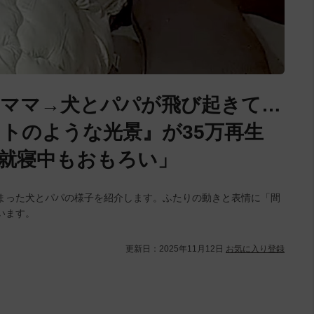
るママ→犬とパパが飛び起きて…
トのような光景』が35万再生
就寝中もおもろい」
まった犬とパパの様子を紹介します。ふたりの動きと表情に「間
います。
更新日：
2025年11月12日
お気に入り登録
L
/
U
o