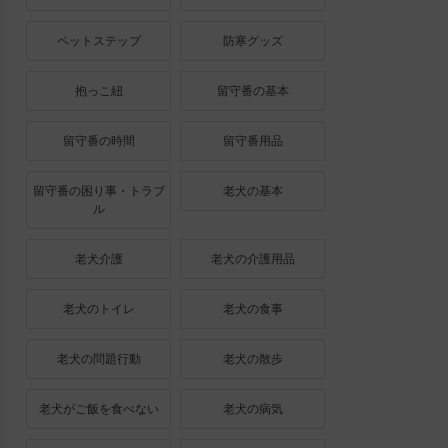
ペットステップ
防寒グッズ
抱っこ紐
留守番の基本
留守番の時間
留守番用品
留守番の困り事・トラブ
老犬の基本
ル
老犬介護
老犬の介護用品
老犬のトイレ
老犬の食事
老犬の問題行動
老犬の散歩
老犬がご飯を食べない
老犬の病気