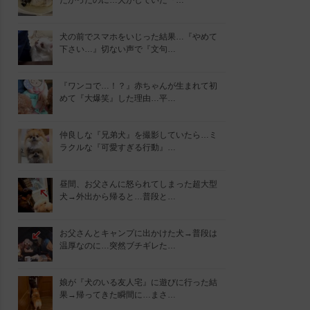
たかったのに…犬がしていた『…
犬の前でスマホをいじった結果…『やめて
下さい…』切ない声で『文句…
『ワンコで…！？』赤ちゃんが生まれて初
めて『大爆笑』した理由…平…
仲良しな『兄弟犬』を撮影していたら…ミ
ラクルな『可愛すぎる行動』…
昼間、お父さんに怒られてしまった超大型
犬→外出から帰ると…普段と…
お父さんとキャンプに出かけた犬→普段は
温厚なのに…突然ブチギレた…
娘が『犬のいる友人宅』に遊びに行った結
果→帰ってきた瞬間に…まさ…