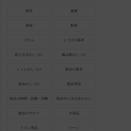
病気
健康
漫画
動画
コラム
しつけの基本
吠える犬のしつけ
噛み癖のしつけ
トイレのしつけ
散歩の基本
散歩のしつけ
散歩用品
散歩の時間・距離・回数
散歩中に犬が歩かない
散歩のマナー
犬用品
トイレ用品
ケージ