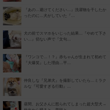
『あの…避けてください…』洗濯物を干したか
ったのに…犬がしていた『…
犬の前でスマホをいじった結果…『やめて下さ
い…』切ない声で『文句…
『ワンコで…！？』赤ちゃんが生まれて初めて
『大爆笑』した理由…平…
仲良しな『兄弟犬』を撮影していたら…ミラク
ルな『可愛すぎる行動』…
昼間、お父さんに怒られてしまった超大型犬→
外出から帰ると…普段と…