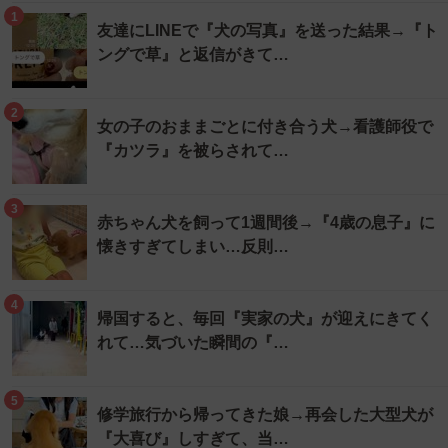
1
友達にLINEで『犬の写真』を送った結果→『ト
ングで草』と返信がきて…
2
女の子のおままごとに付き合う犬→看護師役で
『カツラ』を被らされて…
3
赤ちゃん犬を飼って1週間後→『4歳の息子』に
懐きすぎてしまい…反則…
4
帰国すると、毎回『実家の犬』が迎えにきてく
れて…気づいた瞬間の『…
5
修学旅行から帰ってきた娘→再会した大型犬が
『大喜び』しすぎて、当…