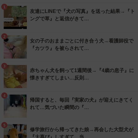
1
友達にLINEで『犬の写真』を送った結果→『ト
ングで草』と返信がきて…
2
女の子のおままごとに付き合う犬→看護師役で
『カツラ』を被らされて…
3
赤ちゃん犬を飼って1週間後→『4歳の息子』に
懐きすぎてしまい…反則…
4
帰国すると、毎回『実家の犬』が迎えにきてく
れて…気づいた瞬間の『…
5
修学旅行から帰ってきた娘→再会した大型犬が
『大喜び』しすぎて、当…