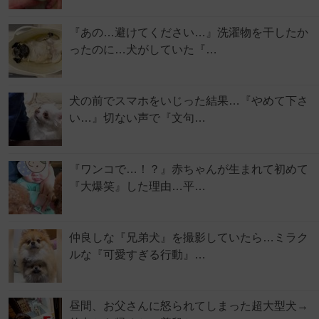
『あの…避けてください…』洗濯物を干したか
ったのに…犬がしていた『…
犬の前でスマホをいじった結果…『やめて下さ
い…』切ない声で『文句…
『ワンコで…！？』赤ちゃんが生まれて初めて
『大爆笑』した理由…平…
仲良しな『兄弟犬』を撮影していたら…ミラク
ルな『可愛すぎる行動』…
昼間、お父さんに怒られてしまった超大型犬→