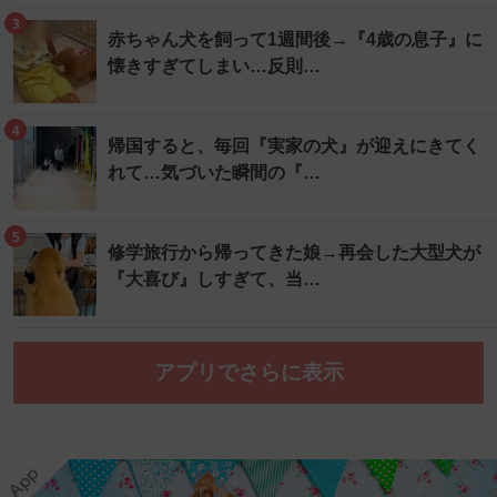
3
赤ちゃん犬を飼って1週間後→『4歳の息子』に
懐きすぎてしまい…反則…
4
帰国すると、毎回『実家の犬』が迎えにきてく
れて…気づいた瞬間の『…
5
修学旅行から帰ってきた娘→再会した大型犬が
『大喜び』しすぎて、当…
アプリでさらに表示