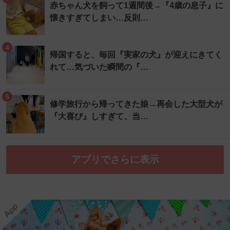
赤ちゃん犬を飼って1週間後→『4歳の息子』に
懐きすぎてしまい…反則…
4
帰国すると、毎回『実家の犬』が迎えにきてく
れて…気づいた瞬間の『…
5
修学旅行から帰ってきた娘→再会した大型犬が
『大喜び』しすぎて、当…
アプリでさらに表示