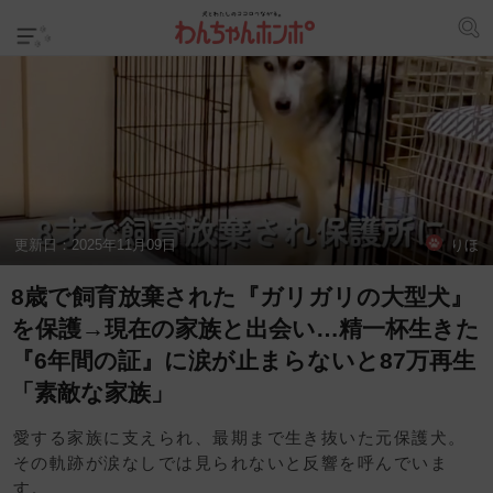
更新日：
2025年11月09日
りほ
8歳で飼育放棄された『ガリガリの大型犬』
を保護→現在の家族と出会い…精一杯生きた
『6年間の証』に涙が止まらないと87万再生
「素敵な家族」
愛する家族に支えられ、最期まで生き抜いた元保護犬。
その軌跡が涙なしでは見られないと反響を呼んでいま
す。