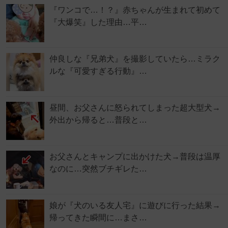
『ワンコで…！？』赤ちゃんが生まれて初めて
『大爆笑』した理由…平…
仲良しな『兄弟犬』を撮影していたら…ミラク
ルな『可愛すぎる行動』…
昼間、お父さんに怒られてしまった超大型犬→
外出から帰ると…普段と…
お父さんとキャンプに出かけた犬→普段は温厚
なのに…突然ブチギレた…
娘が『犬のいる友人宅』に遊びに行った結果→
帰ってきた瞬間に…まさ…