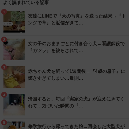
よく読まれている記事
1
友達にLINEで『犬の写真』を送った結果→『ト
ングで草』と返信がきて…
2
女の子のおままごとに付き合う犬→看護師役で
『カツラ』を被らされて…
3
赤ちゃん犬を飼って1週間後→『4歳の息子』に
懐きすぎてしまい…反則…
4
帰国すると、毎回『実家の犬』が迎えにきてく
れて…気づいた瞬間の『…
5
修学旅行から帰ってきた娘→再会した大型犬が