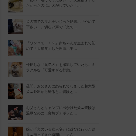
『あの…避けてください…』洗濯物を干し
たかったのに…犬がしていた『…
犬の前でスマホをいじった結果…『やめて
下さい…』切ない声で『文句…
『ワンコで…！？』赤ちゃんが生まれて初
めて『大爆笑』した理由…平…
仲良しな『兄弟犬』を撮影していたら…ミ
ラクルな『可愛すぎる行動』…
昼間、お父さんに怒られてしまった超大型
犬→外出から帰ると…普段と…
お父さんとキャンプに出かけた犬→普段は
温厚なのに…突然ブチギレた…
娘が『犬のいる友人宅』に遊びに行った結
果→帰ってきた瞬間に…まさ…