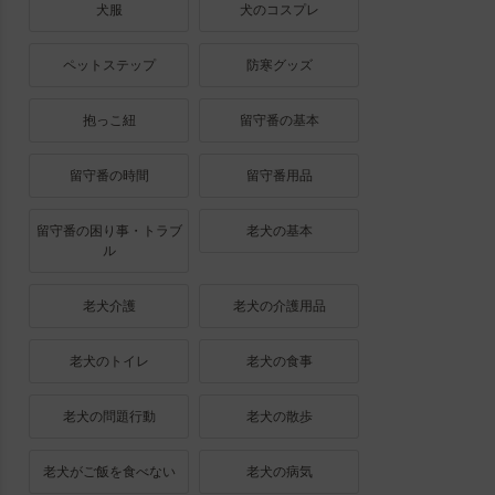
犬服
犬のコスプレ
ペットステップ
防寒グッズ
抱っこ紐
留守番の基本
留守番の時間
留守番用品
留守番の困り事・トラブ
老犬の基本
ル
老犬介護
老犬の介護用品
老犬のトイレ
老犬の食事
老犬の問題行動
老犬の散歩
老犬がご飯を食べない
老犬の病気