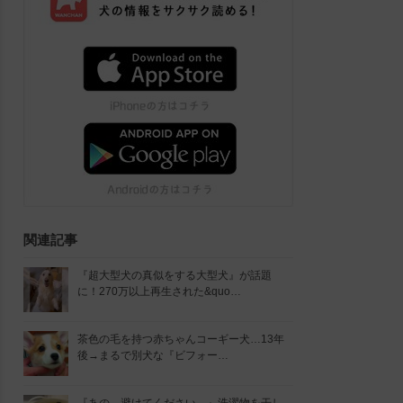
関連記事
『超大型犬の真似をする大型犬』が話題
に！270万以上再生された&quo…
茶色の毛を持つ赤ちゃんコーギー犬…13年
後→まるで別犬な『ビフォー…