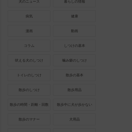
犬のニュース
暮らしの情報
病気
健康
漫画
動画
コラム
しつけの基本
吠える犬のしつけ
噛み癖のしつけ
トイレのしつけ
散歩の基本
散歩のしつけ
散歩用品
散歩の時間・距離・回数
散歩中に犬が歩かない
散歩のマナー
犬用品