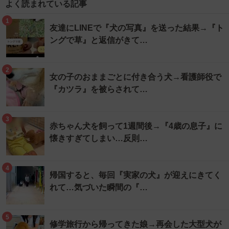
よく読まれている記事
1
友達にLINEで『犬の写真』を送った結果→『ト
ングで草』と返信がきて…
2
女の子のおままごとに付き合う犬→看護師役で
『カツラ』を被らされて…
3
赤ちゃん犬を飼って1週間後→『4歳の息子』に
懐きすぎてしまい…反則…
4
帰国すると、毎回『実家の犬』が迎えにきてく
れて…気づいた瞬間の『…
5
修学旅行から帰ってきた娘→再会した大型犬が