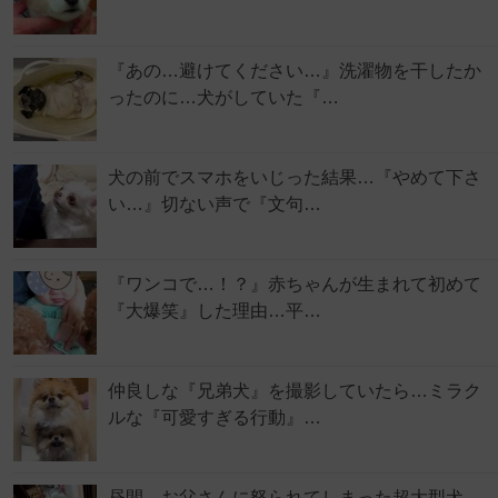
『あの…避けてください…』洗濯物を干したか
ったのに…犬がしていた『…
犬の前でスマホをいじった結果…『やめて下さ
い…』切ない声で『文句…
『ワンコで…！？』赤ちゃんが生まれて初めて
『大爆笑』した理由…平…
仲良しな『兄弟犬』を撮影していたら…ミラク
ルな『可愛すぎる行動』…
昼間、お父さんに怒られてしまった超大型犬→