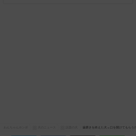
わんちゃんホンポ
犬のニュース
話題の犬
歯磨きを終えた犬→口を開けてもらう