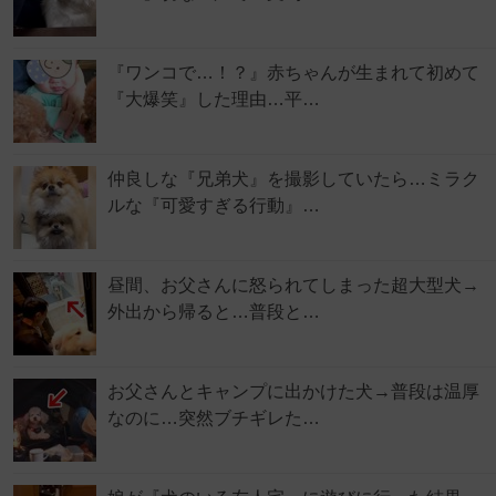
『ワンコで…！？』赤ちゃんが生まれて初めて
『大爆笑』した理由…平…
仲良しな『兄弟犬』を撮影していたら…ミラク
ルな『可愛すぎる行動』…
昼間、お父さんに怒られてしまった超大型犬→
外出から帰ると…普段と…
お父さんとキャンプに出かけた犬→普段は温厚
なのに…突然ブチギレた…