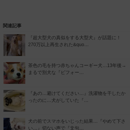
関連記事
『超大型犬の真似をする大型犬』が話題に！
270万以上再生された&quo…
茶色の毛を持つ赤ちゃんコーギー犬…13年後→
まるで別犬な『ビフォー…
『あの…避けてください…』洗濯物を干したか
ったのに…犬がしていた『…
犬の前でスマホをいじった結果…『やめて下さ
い…』切ない声で『文句…