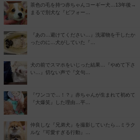
茶色の毛を持つ赤ちゃんコーギー犬…13年後→
まるで別犬な『ビフォー…
『あの…避けてください…』洗濯物を干したか
ったのに…犬がしていた『…
犬の前でスマホをいじった結果…『やめて下さ
い…』切ない声で『文句…
『ワンコで…！？』赤ちゃんが生まれて初めて
『大爆笑』した理由…平…
仲良しな『兄弟犬』を撮影していたら…ミラク
ルな『可愛すぎる行動』…