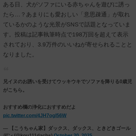
ある日、犬がソファにいる赤ちゃんを遊びに誘っ
たら…？あまりにも愛おしい「意思疎通」が取れ
ているかのような光景がSNSで話題となっていま
す。投稿は記事執筆時点で198万回を超えて表示
されており、3.9万件のいいねが寄せられることと
なりました。
兄イヌのお誘いを受けてウッキウキでソファを降りる0歳児
がこちら。
おすすめ欄の浄化におすすめだよ
pic.twitter.com/4JH7ogl56W
— 【こうちゃん家】ダックス、ダックス、ときどきゴール
デン (@kou111dachs)
October 20, 2025