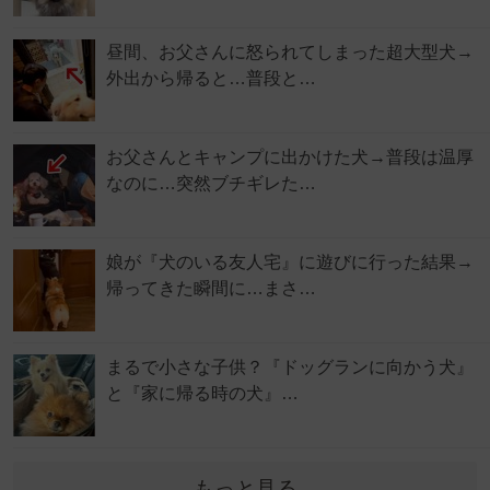
昼間、お父さんに怒られてしまった超大型犬→
外出から帰ると…普段と…
お父さんとキャンプに出かけた犬→普段は温厚
なのに…突然ブチギレた…
娘が『犬のいる友人宅』に遊びに行った結果→
帰ってきた瞬間に…まさ…
まるで小さな子供？『ドッグランに向かう犬』
と『家に帰る時の犬』…
もっと見る