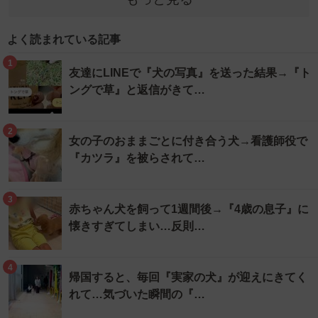
よく読まれている記事
1
友達にLINEで『犬の写真』を送った結果→『ト
ングで草』と返信がきて…
2
女の子のおままごとに付き合う犬→看護師役で
『カツラ』を被らされて…
3
赤ちゃん犬を飼って1週間後→『4歳の息子』に
懐きすぎてしまい…反則…
4
帰国すると、毎回『実家の犬』が迎えにきてく
れて…気づいた瞬間の『…