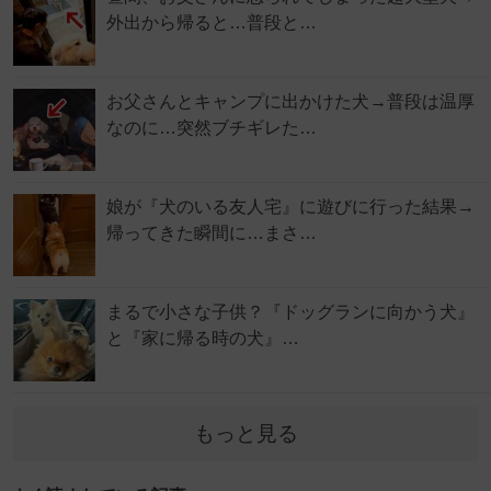
外出から帰ると…普段と…
お父さんとキャンプに出かけた犬→普段は温厚
なのに…突然ブチギレた…
娘が『犬のいる友人宅』に遊びに行った結果→
帰ってきた瞬間に…まさ…
まるで小さな子供？『ドッグランに向かう犬』
と『家に帰る時の犬』…
もっと見る