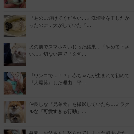
『あの…避けてください…』洗濯物を干したか
ったのに…犬がしていた『…
犬の前でスマホをいじった結果…『やめて下さ
い…』切ない声で『文句…
『ワンコで…！？』赤ちゃんが生まれて初めて
『大爆笑』した理由…平…
仲良しな『兄弟犬』を撮影していたら…ミラク
ルな『可愛すぎる行動』…
昼間、お父さんに怒られてしまった超大型犬→