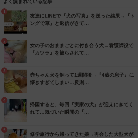
よく読まれている記事
1
友達にLINEで『犬の写真』を送った結果→『ト
ングで草』と返信がきて…
2
女の子のおままごとに付き合う犬→看護師役で
『カツラ』を被らされて…
3
赤ちゃん犬を飼って1週間後→『4歳の息子』に
懐きすぎてしまい…反則…
4
帰国すると、毎回『実家の犬』が迎えにきてく
れて…気づいた瞬間の『…
5
修学旅行から帰ってきた娘→再会した大型犬が