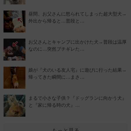
昼間、お父さんに怒られてしまった超大型犬→
外出から帰ると…普段と…
お父さんとキャンプに出かけた犬→普段は温厚
なのに…突然ブチギレた…
娘が『犬のいる友人宅』に遊びに行った結果→
帰ってきた瞬間に…まさ…
まるで小さな子供？『ドッグランに向かう犬』
と『家に帰る時の犬』…
もっと見る