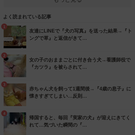
よく読まれている記事
1
友達にLINEで『犬の写真』を送った結果→『ト
ングで草』と返信がきて…
2
女の子のおままごとに付き合う犬→看護師役で
『カツラ』を被らされて…
3
赤ちゃん犬を飼って1週間後→『4歳の息子』に
懐きすぎてしまい…反則…
4
帰国すると、毎回『実家の犬』が迎えにきてく
れて…気づいた瞬間の『…