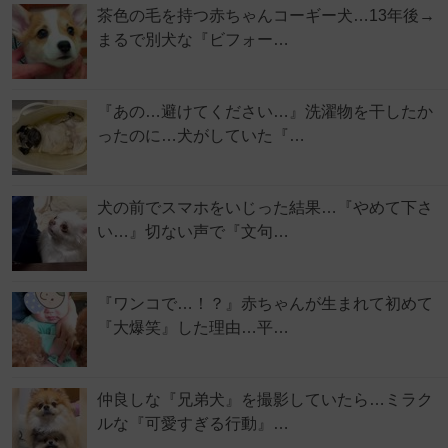
茶色の毛を持つ赤ちゃんコーギー犬…13年後→
まるで別犬な『ビフォー…
『あの…避けてください…』洗濯物を干したか
ったのに…犬がしていた『…
犬の前でスマホをいじった結果…『やめて下さ
い…』切ない声で『文句…
『ワンコで…！？』赤ちゃんが生まれて初めて
『大爆笑』した理由…平…
仲良しな『兄弟犬』を撮影していたら…ミラク
ルな『可愛すぎる行動』…