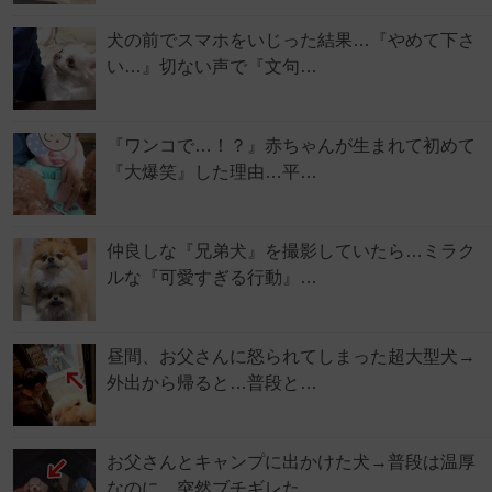
犬の前でスマホをいじった結果…『やめて下さ
い…』切ない声で『文句…
『ワンコで…！？』赤ちゃんが生まれて初めて
『大爆笑』した理由…平…
仲良しな『兄弟犬』を撮影していたら…ミラク
ルな『可愛すぎる行動』…
昼間、お父さんに怒られてしまった超大型犬→
外出から帰ると…普段と…
お父さんとキャンプに出かけた犬→普段は温厚
なのに…突然ブチギレた…