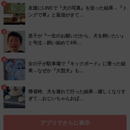
2
友達にLINEで『犬の写真』を送った結果→『ト
ングで草』と返信がきて…
3
息子が『一生のお願いだから、犬を飼いたい』
と号泣→飼い始めて4年…
4
女の子が駐車場で『キックボード』に乗った結
果→なぜか『大型犬』も…
5
帰省時、犬を連れて行った結果→嬉しくなりす
ぎて…おじいちゃんおば…
アプリでさらに表示