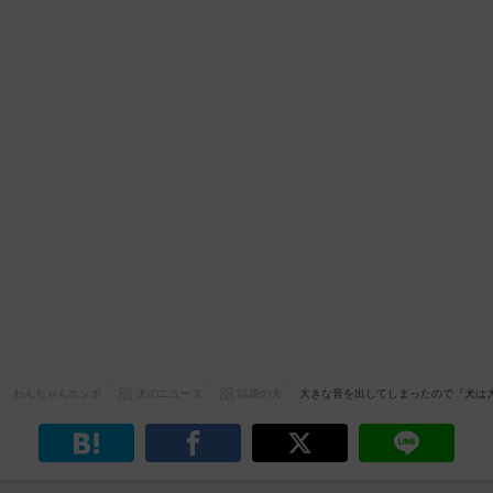
わんちゃんホンポ
犬のニュース
話題の犬
大きな音を出してしまったので『犬は