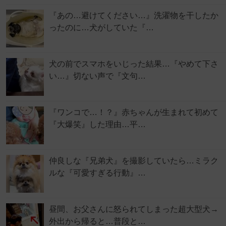
『あの…避けてください…』洗濯物を干したか
ったのに…犬がしていた『…
犬の前でスマホをいじった結果…『やめて下さ
い…』切ない声で『文句…
『ワンコで…！？』赤ちゃんが生まれて初めて
『大爆笑』した理由…平…
仲良しな『兄弟犬』を撮影していたら…ミラク
ルな『可愛すぎる行動』…
昼間、お父さんに怒られてしまった超大型犬→
外出から帰ると…普段と…