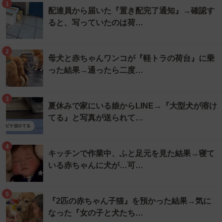
1
配達員から届いた『置き配完了通知』→確認す
ると、写っていたのは荷…
2
母犬と赤ちゃんワンコが『軽トラの荷台』に乗
った結果→通ったら二度…
3
夏休みで家にいる娘からLINE→『大型犬が溶け
てる』と写真が送られて…
4
キッチンで作業中、ふと足元を見た結果→寝て
いる赤ちゃんに犬が…可…
5
『2匹の赤ちゃん子猫』を預かった結果→気に
なった『女の子と犬たち…