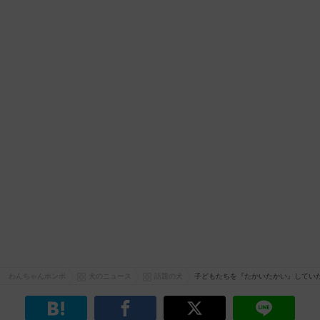
わんちゃんホンポ
犬のニュース
話題の犬
子どもたちを『たかいたかい』してい