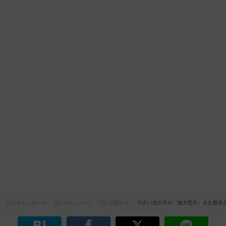
わんちゃんホンポ
犬のニュース
話題の犬
小さい女の子が『超大型犬』をお散歩