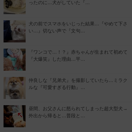
ったのに…犬がしていた『…
犬の前でスマホをいじった結果…『やめて下さ
い…』切ない声で『文句…
『ワンコで…！？』赤ちゃんが生まれて初めて
『大爆笑』した理由…平…
仲良しな『兄弟犬』を撮影していたら…ミラク
ルな『可愛すぎる行動』…
昼間、お父さんに怒られてしまった超大型犬→
外出から帰ると…普段と…