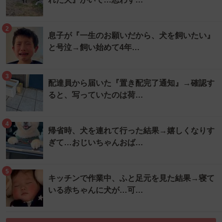
2
息子が『一生のお願いだから、犬を飼いたい』
と号泣→飼い始めて4年…
3
配達員から届いた『置き配完了通知』→確認す
ると、写っていたのは荷…
4
帰省時、犬を連れて行った結果→嬉しくなりす
ぎて…おじいちゃんおば…
5
キッチンで作業中、ふと足元を見た結果→寝て
いる赤ちゃんに犬が…可…