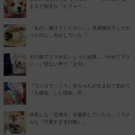
まるで別犬な『ビフォー…
『あの…避けてください…』洗濯物を干したか
ったのに…犬がしていた『…
犬の前でスマホをいじった結果…『やめて下さ
い…』切ない声で『文句…
『ワンコで…！？』赤ちゃんが生まれて初めて
『大爆笑』した理由…平…
仲良しな『兄弟犬』を撮影していたら…ミラク
ルな『可愛すぎる行動』…