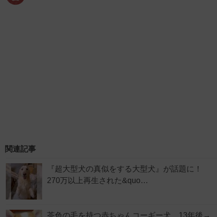
関連記事
『超大型犬の真似をする大型犬』が話題に！
270万以上再生された&quo…
茶色の毛を持つ赤ちゃんコーギー犬…13年後→