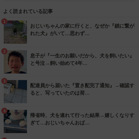
よく読まれている記事
1
おじいちゃんの家に行くと、なぜか『鎖に繋が
れた犬』がいて…思わず…
2
息子が『一生のお願いだから、犬を飼いたい』
と号泣→飼い始めて4年…
3
配達員から届いた『置き配完了通知』→確認す
ると、写っていたのは荷…
4
帰省時、犬を連れて行った結果→嬉しくなりす
ぎて…おじいちゃんおば…