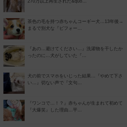
270万以上再生された&quo…
茶色の毛を持つ赤ちゃんコーギー犬…13年後→
まるで別犬な『ビフォー…
『あの…避けてください…』洗濯物を干したか
ったのに…犬がしていた『…
犬の前でスマホをいじった結果…『やめて下さ
い…』切ない声で『文句…
『ワンコで…！？』赤ちゃんが生まれて初めて
『大爆笑』した理由…平…