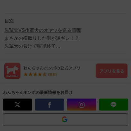
目次
先輩犬VS後輩犬のオヤツを巡る喧嘩
まさかの横取りした側が逆ギレ！？
先輩犬の負けで喧嘩終了…
わんちゃんホンポの最新情報をお届け