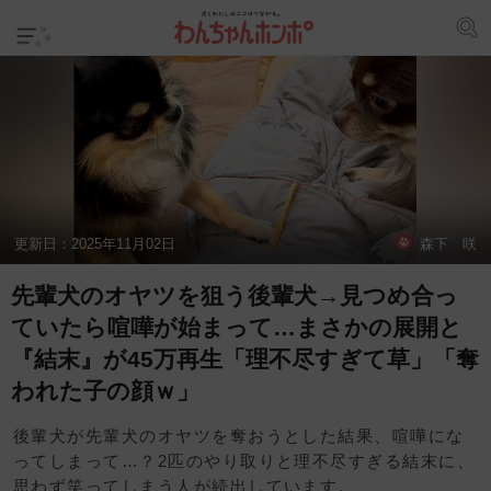
更新日：
2025年11月02日
森下 咲
先輩犬のオヤツを狙う後輩犬→見つめ合っ
ていたら喧嘩が始まって…まさかの展開と
『結末』が45万再生「理不尽すぎて草」「奪
われた子の顔ｗ」
後輩犬が先輩犬のオヤツを奪おうとした結果、喧嘩にな
ってしまって…？2匹のやり取りと理不尽すぎる結末に、
思わず笑ってしまう人が続出しています。