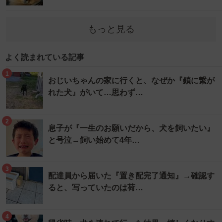
もっと見る
よく読まれている記事
1
おじいちゃんの家に行くと、なぜか『鎖に繋が
れた犬』がいて…思わず…
2
息子が『一生のお願いだから、犬を飼いたい』
と号泣→飼い始めて4年…
3
配達員から届いた『置き配完了通知』→確認す
ると、写っていたのは荷…
4