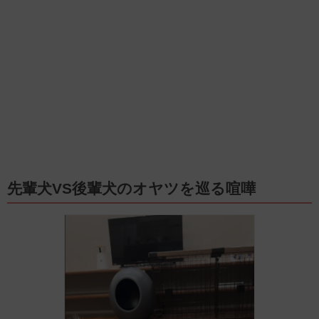
先輩犬VS後輩犬のオヤツを巡る喧嘩