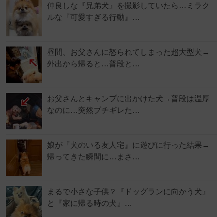
仲良しな『兄弟犬』を撮影していたら…ミラク
ルな『可愛すぎる行動』…
昼間、お父さんに怒られてしまった超大型犬→
外出から帰ると…普段と…
お父さんとキャンプに出かけた犬→普段は温厚
なのに…突然ブチギレた…
娘が『犬のいる友人宅』に遊びに行った結果→
帰ってきた瞬間に…まさ…
まるで小さな子供？『ドッグランに向かう犬』
と『家に帰る時の犬』…