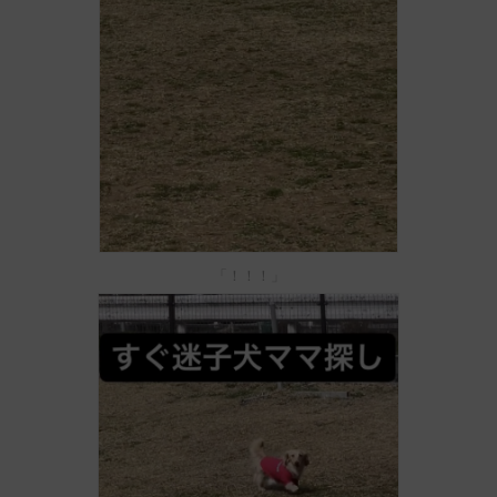
「！！！」