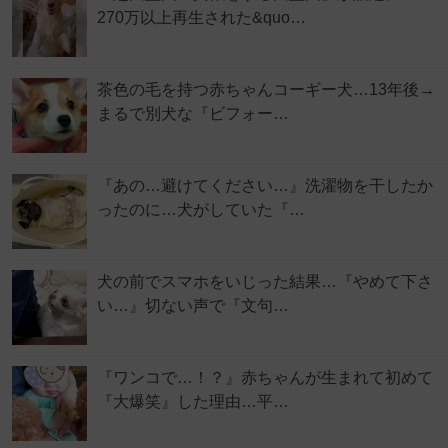
270万以上再生された&quo…
茶色の毛を持つ赤ちゃんコーギー犬…13年後→
まるで別犬な『ビフォー…
『あの…避けてください…』洗濯物を干したか
ったのに…犬がしていた『…
犬の前でスマホをいじった結果…『やめて下さ
い…』切ない声で『文句…
『ワンコで…！？』赤ちゃんが生まれて初めて
『大爆笑』した理由…平…