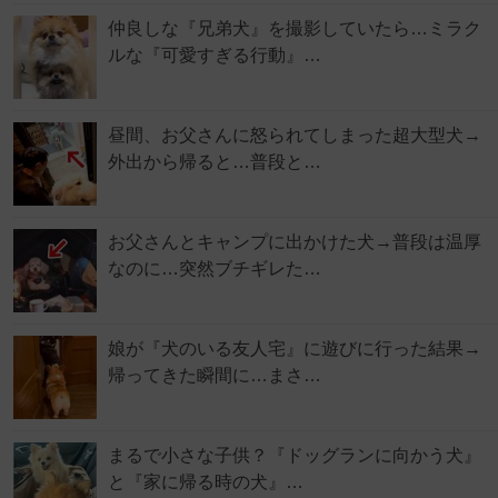
仲良しな『兄弟犬』を撮影していたら…ミラク
ルな『可愛すぎる行動』…
昼間、お父さんに怒られてしまった超大型犬→
外出から帰ると…普段と…
お父さんとキャンプに出かけた犬→普段は温厚
なのに…突然ブチギレた…
娘が『犬のいる友人宅』に遊びに行った結果→
帰ってきた瞬間に…まさ…
まるで小さな子供？『ドッグランに向かう犬』
と『家に帰る時の犬』…