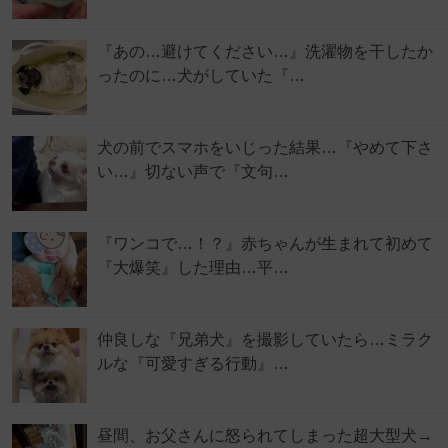
『あの…避けてください…』洗濯物を干したか
ったのに…犬がしていた『…
犬の前でスマホをいじった結果…『やめて下さ
い…』切ない声で『文句…
『ワンコで…！？』赤ちゃんが生まれて初めて
『大爆笑』した理由…平…
仲良しな『兄弟犬』を撮影していたら…ミラク
ルな『可愛すぎる行動』…
昼間、お父さんに怒られてしまった超大型犬→