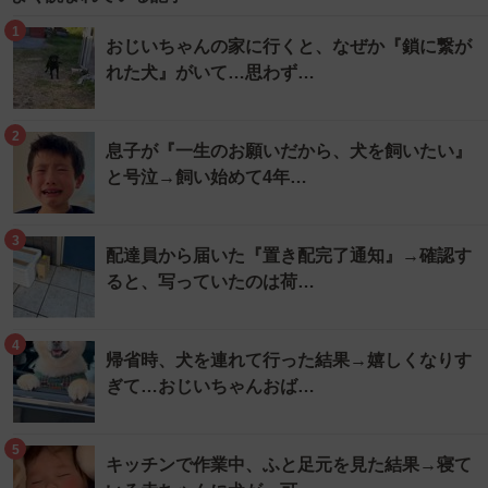
1
おじいちゃんの家に行くと、なぜか『鎖に繋が
れた犬』がいて…思わず…
2
息子が『一生のお願いだから、犬を飼いたい』
と号泣→飼い始めて4年…
3
配達員から届いた『置き配完了通知』→確認す
ると、写っていたのは荷…
4
帰省時、犬を連れて行った結果→嬉しくなりす
ぎて…おじいちゃんおば…
5
キッチンで作業中、ふと足元を見た結果→寝て