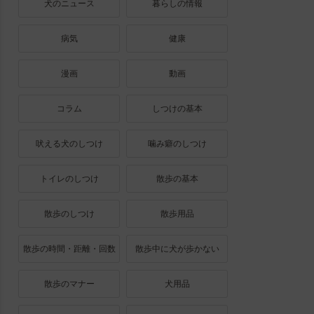
犬のニュース
暮らしの情報
病気
健康
漫画
動画
コラム
しつけの基本
吠える犬のしつけ
噛み癖のしつけ
トイレのしつけ
散歩の基本
散歩のしつけ
散歩用品
散歩の時間・距離・回数
散歩中に犬が歩かない
散歩のマナー
犬用品