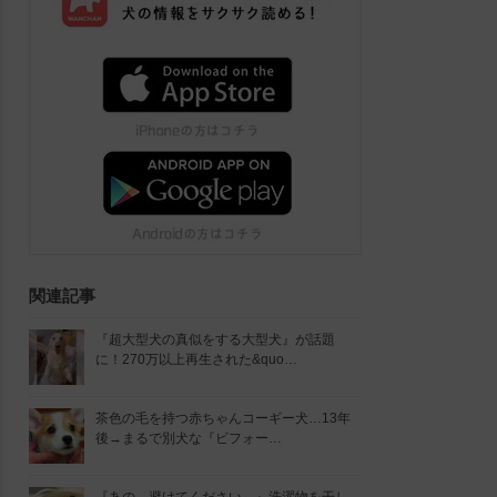
関連記事
『超大型犬の真似をする大型犬』が話題
に！270万以上再生された&quo…
茶色の毛を持つ赤ちゃんコーギー犬…13年
後→まるで別犬な『ビフォー…