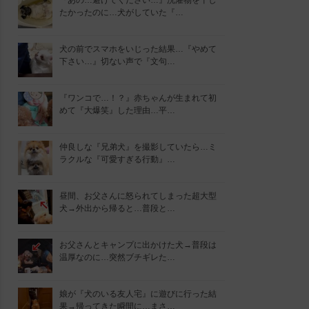
『あの…避けてください…』洗濯物を干し
たかったのに…犬がしていた『…
犬の前でスマホをいじった結果…『やめて
下さい…』切ない声で『文句…
『ワンコで…！？』赤ちゃんが生まれて初
めて『大爆笑』した理由…平…
仲良しな『兄弟犬』を撮影していたら…ミ
ラクルな『可愛すぎる行動』…
昼間、お父さんに怒られてしまった超大型
犬→外出から帰ると…普段と…
お父さんとキャンプに出かけた犬→普段は
温厚なのに…突然ブチギレた…
娘が『犬のいる友人宅』に遊びに行った結
果→帰ってきた瞬間に…まさ…