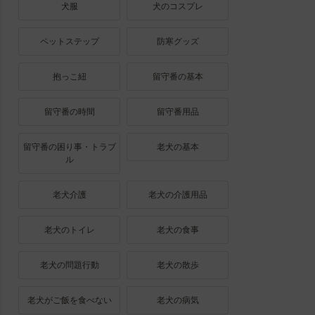
犬服
犬のコスプレ
ペットステップ
防寒グッズ
抱っこ紐
留守番の基本
留守番の時間
留守番用品
留守番の困り事・トラブ
老犬の基本
ル
老犬介護
老犬の介護用品
老犬のトイレ
老犬の食事
老犬の問題行動
老犬の散歩
老犬がご飯を食べない
老犬の病気