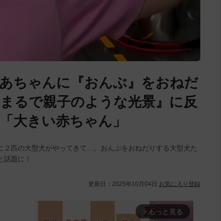
ばあちゃんに『おんぶ』をおねだ
まるで親子のような光景』に反
「大きい赤ちゃん」
に２匹の大型犬がやってきて…。おんぶをおねだりする大型犬た
と話題に！
更新日：
2025年10月04日
お気に入り登録
もっと見る
arrow_forward_ios