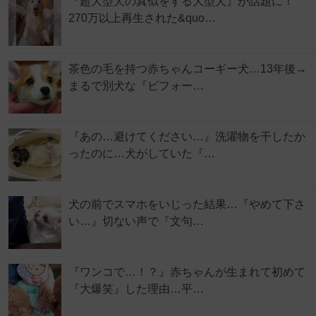
『超大型犬の真似をする大型犬』が話題に！
270万以上再生された&quo…
茶色の毛を持つ赤ちゃんコーギー犬…13年後→
まるで別犬な『ビフォー…
『あの…避けてください…』洗濯物を干したか
ったのに…犬がしていた『…
犬の前でスマホをいじった結果…『やめて下さ
い…』切ない声で『文句…
『ワンコで…！？』赤ちゃんが生まれて初めて
『大爆笑』した理由…平…