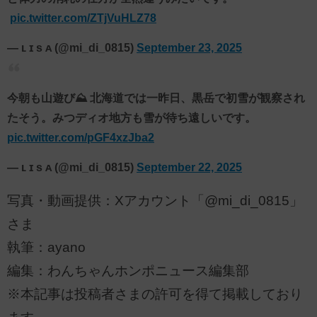
⁡
pic.twitter.com/ZTjVuHLZ78
— ʟ ɪ s ᴀ (@mi_di_0815)
September 23, 2025
今朝も山遊び⛰️ 北海道では一昨日、黒岳で初雪が観察され
たそう。みつディオ地方も雪が待ち遠しいです。
pic.twitter.com/pGF4xzJba2
— ʟ ɪ s ᴀ (@mi_di_0815)
September 22, 2025
写真・動画提供：Xアカウント「@mi_di_0815」
さま
執筆：ayano
編集：わんちゃんホンポニュース編集部
※本記事は投稿者さまの許可を得て掲載しており