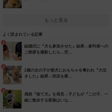
もっと見る
よく読まれている記事
1
結婚式に『犬も参加させた』結果→参列者への
ご挨拶を撮影したら…空…
2
2歳の女の子が柴犬におもちゃを奪われ『大泣
きした』結果→状況を察…
3
偶然『捨て犬』を発見→子どもが『この子、一
緒に散歩する家族はいな…