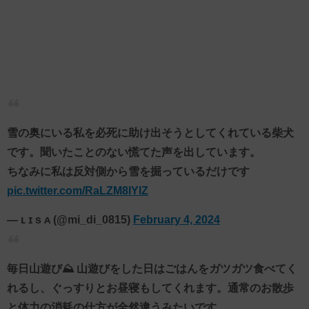
雪の奥にいる私を必死に助け出そうとしてくれている柴犬
です。聞いたことのない慌てた声を出しています。
ちなみに私は反対側から雪を掘っているだけです
pic.twitter.com/RaLZM8lYlZ
— ʟ ɪ s ᴀ (@mi_di_0815)
February 4, 2024
毎日山遊び⛰️ 山遊びをした日はごはんをガツガツ食べてく
れるし、ぐっすりとお昼寝もしてくれます。通常のお散歩
と体力の消耗の仕方が全然違うみたいです。⁡