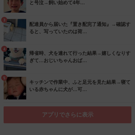
と号泣→飼い始めて4年…
3
配達員から届いた『置き配完了通知』→確認す
ると、写っていたのは荷…
4
帰省時、犬を連れて行った結果→嬉しくなりす
ぎて…おじいちゃんおば…
5
キッチンで作業中、ふと足元を見た結果→寝て
いる赤ちゃんに犬が…可…
アプリでさらに表示