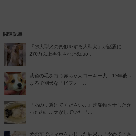
関連記事
『超大型犬の真似をする大型犬』が話題に！
270万以上再生された&quo…
茶色の毛を持つ赤ちゃんコーギー犬…13年後→
まるで別犬な『ビフォー…
『あの…避けてください…』洗濯物を干したか
ったのに…犬がしていた『…
犬の前でスマホをいじった結果…『やめて下さ