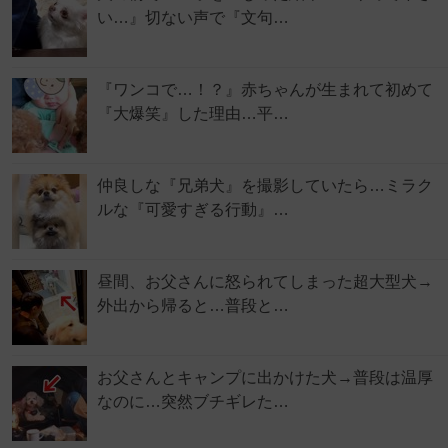
い…』切ない声で『文句…
『ワンコで…！？』赤ちゃんが生まれて初めて
『大爆笑』した理由…平…
仲良しな『兄弟犬』を撮影していたら…ミラク
ルな『可愛すぎる行動』…
昼間、お父さんに怒られてしまった超大型犬→
外出から帰ると…普段と…
お父さんとキャンプに出かけた犬→普段は温厚
なのに…突然ブチギレた…