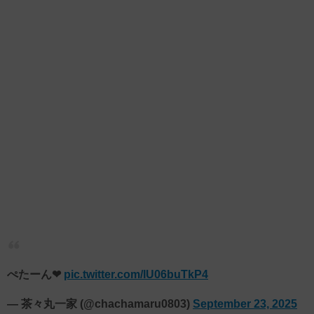
ぺたーん❤
pic.twitter.com/IU06buTkP4
— 茶々丸一家 (@chachamaru0803)
September 23, 2025