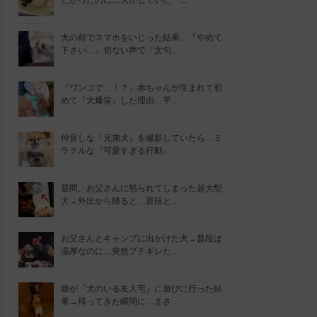
たかったのに…犬がしていた『…
犬の前でスマホをいじった結果…『やめて
下さい…』切ない声で『文句…
『ワンコで…！？』赤ちゃんが生まれて初
めて『大爆笑』した理由…平…
仲良しな『兄弟犬』を撮影していたら…ミ
ラクルな『可愛すぎる行動』…
昼間、お父さんに怒られてしまった超大型
犬→外出から帰ると…普段と…
お父さんとキャンプに出かけた犬→普段は
温厚なのに…突然ブチギレた…
娘が『犬のいる友人宅』に遊びに行った結
果→帰ってきた瞬間に…まさ…