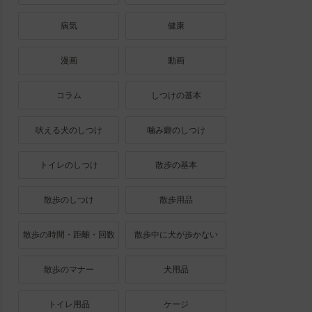
病気
健康
漫画
動画
コラム
しつけの基本
吠える犬のしつけ
噛み癖のしつけ
トイレのしつけ
散歩の基本
散歩のしつけ
散歩用品
散歩の時間・距離・回数
散歩中に犬が歩かない
散歩のマナー
犬用品
トイレ用品
ケージ