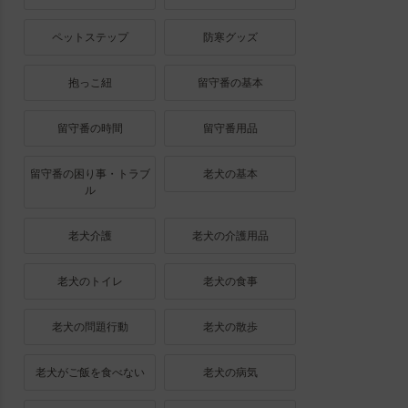
ペットステップ
防寒グッズ
抱っこ紐
留守番の基本
留守番の時間
留守番用品
留守番の困り事・トラブ
老犬の基本
ル
老犬介護
老犬の介護用品
老犬のトイレ
老犬の食事
老犬の問題行動
老犬の散歩
老犬がご飯を食べない
老犬の病気