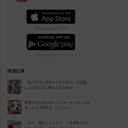
関連記事
『超大型犬の真似をする大型犬』が話題
に！270万以上再生された&quo…
茶色の毛を持つ赤ちゃんコーギー犬…13年
後→まるで別犬な『ビフォー…
『あの…避けてください…』洗濯物を干し