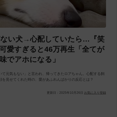
ない犬→心配していたら…『笑
可愛すぎると46万再生「全てが
味でアホになる」
いて元気もない」と言われ、帰ってきたロアちゃん。心配する飼
顔を見せてくれた時の、愛があふれんばかりの反応とは？
更新日：
2025年10月26日
お気に入り登録
L
/
U
o