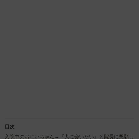
目次
入院中のおじいちゃん→『犬に会いたい』と院長に懇願し