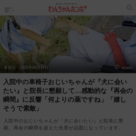
更新日：
2025年09月18日
ayano
入院中の車椅子おじいちゃんが『犬に会い
たい』と院長に懇願して…感動的な『再会の
瞬間』に反響「何よりの薬ですね」「嬉し
そうで素敵」
入院中のおじいちゃんが『犬に会いたい』と院長に懇
願。再会の瞬間を捉えた光景が話題になっています。