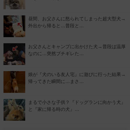
昼間、お父さんに怒られてしまった超大型犬→
外出から帰ると…普段と…
お父さんとキャンプに出かけた犬→普段は温厚
なのに…突然ブチギレた…
娘が『犬のいる友人宅』に遊びに行った結果→
帰ってきた瞬間に…まさ…
まるで小さな子供？『ドッグランに向かう犬』
と『家に帰る時の犬』…