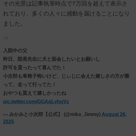
その光景は記事執筆時点で7万回を超えて表示さ
れており、多くの人々に感動を届けることになり
ました。
入院中の父
昨日、院長先生に犬と面会したいとお願いし
許可を貰ったって喜んでた！
小次郎も車椅子怖いけど、じぃじに会えた嬉しさの方が勝
って、走って行ってた！
おやつも貰えて嬉しかったね
pic.twitter.com/GGAqLvhqVz
— みかみと小次郎【公式】 (@mika_Jimmy)
August 26,
2025