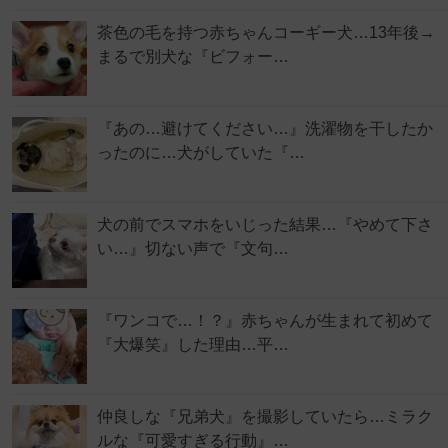
茶色の毛を持つ赤ちゃんコーギー犬…13年後→
まるで別犬な『ビフォー…
『あの…避けてください…』洗濯物を干したか
ったのに…犬がしていた『…
犬の前でスマホをいじった結果…『やめて下さ
い…』切ない声で『文句…
『ワンコで…！？』赤ちゃんが生まれて初めて
『大爆笑』した理由…平…
仲良しな『兄弟犬』を撮影していたら…ミラク
ルな『可愛すぎる行動』…