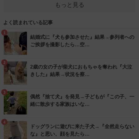
もっと見る
よく読まれている記事
1
結婚式に『犬も参加させた』結果→参列者への
ご挨拶を撮影したら…空…
2
2歳の女の子が柴犬におもちゃを奪われ『大泣
きした』結果→状況を察…
3
偶然『捨て犬』を発見→子どもが『この子、一
緒に散歩する家族はいな…
4
ドッグランに遊びに来た子犬→『全然走らない
な』と思い、顔を見たら…