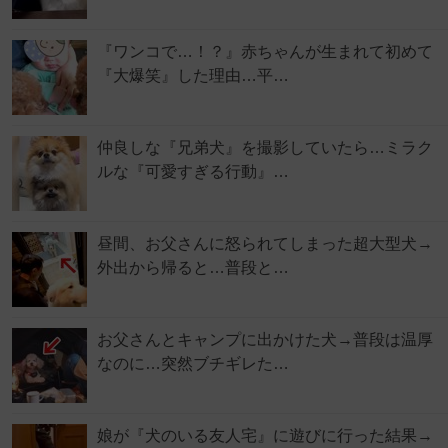
『ワンコで…！？』赤ちゃんが生まれて初めて
『大爆笑』した理由…平…
仲良しな『兄弟犬』を撮影していたら…ミラク
ルな『可愛すぎる行動』…
昼間、お父さんに怒られてしまった超大型犬→
外出から帰ると…普段と…
お父さんとキャンプに出かけた犬→普段は温厚
なのに…突然ブチギレた…
娘が『犬のいる友人宅』に遊びに行った結果→