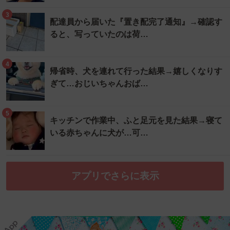
3
配達員から届いた『置き配完了通知』→確認す
ると、写っていたのは荷…
4
帰省時、犬を連れて行った結果→嬉しくなりす
ぎて…おじいちゃんおば…
5
キッチンで作業中、ふと足元を見た結果→寝て
いる赤ちゃんに犬が…可…
アプリでさらに表示