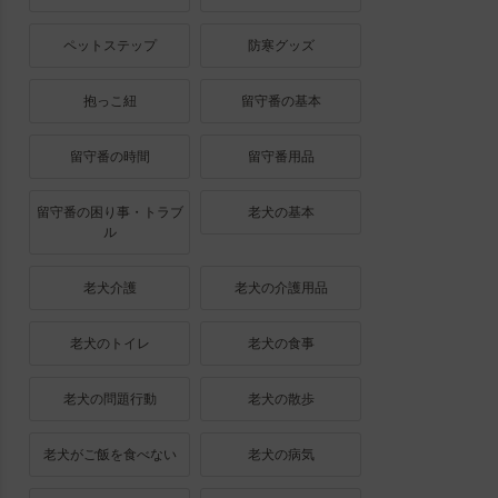
ペットステップ
防寒グッズ
抱っこ紐
留守番の基本
留守番の時間
留守番用品
留守番の困り事・トラブ
老犬の基本
ル
老犬介護
老犬の介護用品
老犬のトイレ
老犬の食事
老犬の問題行動
老犬の散歩
老犬がご飯を食べない
老犬の病気