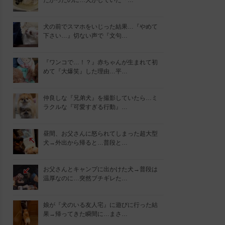
たかったのに…犬がしていた『…
犬の前でスマホをいじった結果…『やめて
下さい…』切ない声で『文句…
『ワンコで…！？』赤ちゃんが生まれて初
めて『大爆笑』した理由…平…
仲良しな『兄弟犬』を撮影していたら…ミ
ラクルな『可愛すぎる行動』…
昼間、お父さんに怒られてしまった超大型
犬→外出から帰ると…普段と…
お父さんとキャンプに出かけた犬→普段は
温厚なのに…突然ブチギレた…
娘が『犬のいる友人宅』に遊びに行った結
果→帰ってきた瞬間に…まさ…