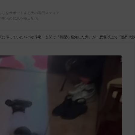
らしをサポートする犬の専門メディア
や生活の知恵を毎日配信
家に帰っていたパパが帰宅→玄関で『気配を察知した犬』が…想像以上の『熱烈大