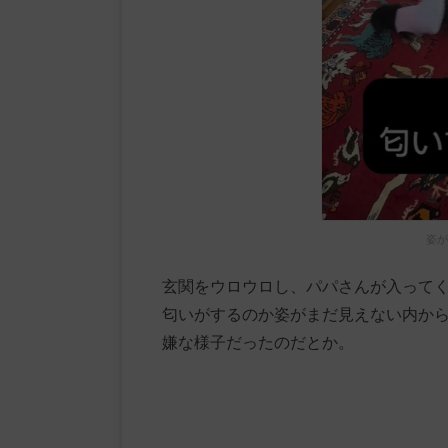
姿が
玄関をウロウロし、パパさんが入って
匂いがするのか姿がまだ見えない内か
嫌な様子だったのだとか。