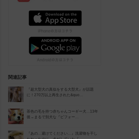
関連記事
『超大型犬の真似をする大型犬』が話題
に！270万以上再生された&quo…
茶色の毛を持つ赤ちゃんコーギー犬…13年
後→まるで別犬な『ビフォー…
『あの…避けてください…』洗濯物を干し