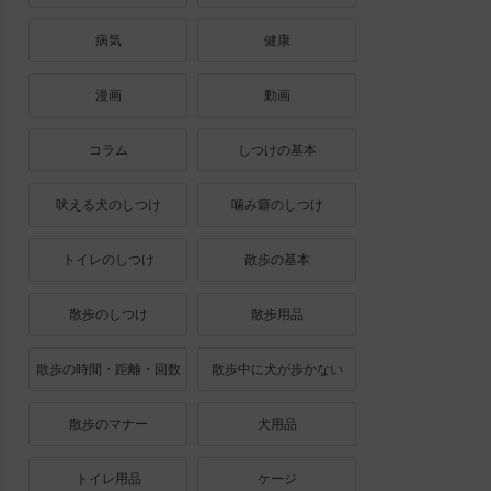
病気
健康
漫画
動画
コラム
しつけの基本
吠える犬のしつけ
噛み癖のしつけ
トイレのしつけ
散歩の基本
散歩のしつけ
散歩用品
散歩の時間・距離・回数
散歩中に犬が歩かない
散歩のマナー
犬用品
トイレ用品
ケージ