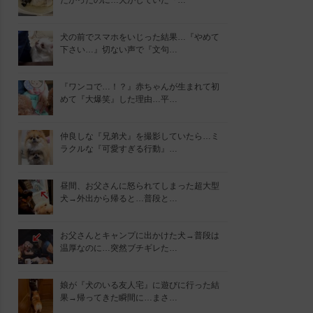
たかったのに…犬がしていた『…
犬の前でスマホをいじった結果…『やめて
下さい…』切ない声で『文句…
『ワンコで…！？』赤ちゃんが生まれて初
めて『大爆笑』した理由…平…
仲良しな『兄弟犬』を撮影していたら…ミ
ラクルな『可愛すぎる行動』…
昼間、お父さんに怒られてしまった超大型
犬→外出から帰ると…普段と…
お父さんとキャンプに出かけた犬→普段は
温厚なのに…突然ブチギレた…
娘が『犬のいる友人宅』に遊びに行った結
果→帰ってきた瞬間に…まさ…