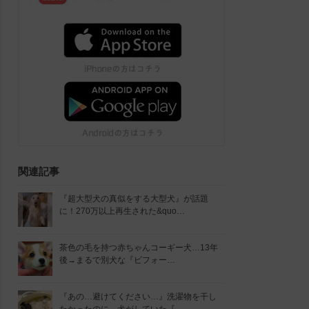
関連記事
『超大型犬の真似をする大型犬』が話題
に！270万以上再生された&quo…
茶色の毛を持つ赤ちゃんコーギー犬…13年
後→まるで別犬な『ビフォー…
『あの…避けてください…』洗濯物を干し