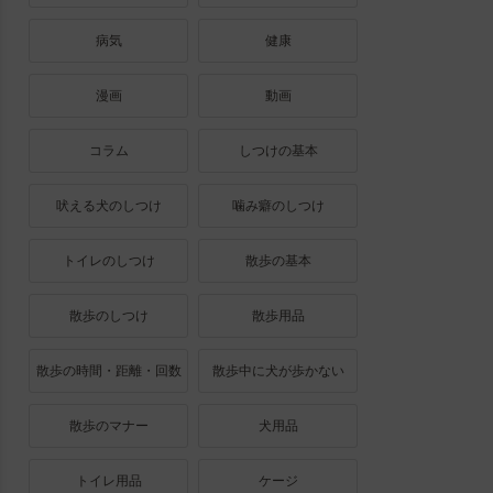
病気
健康
漫画
動画
コラム
しつけの基本
吠える犬のしつけ
噛み癖のしつけ
トイレのしつけ
散歩の基本
散歩のしつけ
散歩用品
散歩の時間・距離・回数
散歩中に犬が歩かない
散歩のマナー
犬用品
トイレ用品
ケージ