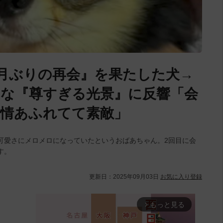
月ぶりの再会』を果たした犬→
な『尊すぎる光景』に反響「会
情あふれてて素敵」
可愛さにメロメロになっていたというおばあちゃん。2回目に会
す。
更新日：
2025年09月03日
お気に入り登録
もっと見る
arrow_forward_ios