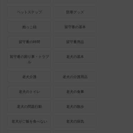
ペットステップ
防寒グッズ
抱っこ紐
留守番の基本
留守番の時間
留守番用品
留守番の困り事・トラブ
老犬の基本
ル
老犬介護
老犬の介護用品
老犬のトイレ
老犬の食事
老犬の問題行動
老犬の散歩
老犬がご飯を食べない
老犬の病気