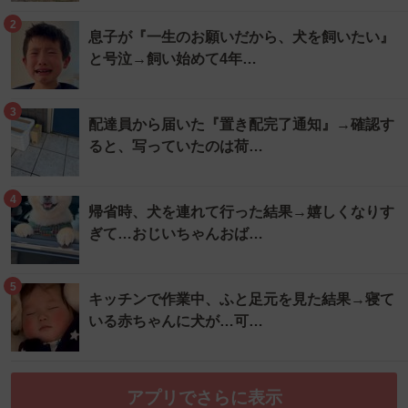
2
息子が『一生のお願いだから、犬を飼いたい』
と号泣→飼い始めて4年…
3
配達員から届いた『置き配完了通知』→確認す
ると、写っていたのは荷…
4
帰省時、犬を連れて行った結果→嬉しくなりす
ぎて…おじいちゃんおば…
5
キッチンで作業中、ふと足元を見た結果→寝て
いる赤ちゃんに犬が…可…
アプリでさらに表示