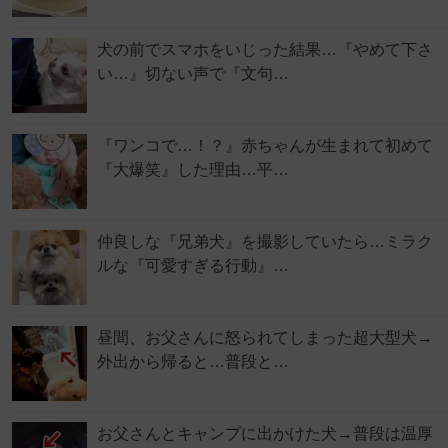
犬の前でスマホをいじった結果…『やめて下さ
い…』切ない声で『文句…
『ワンコで…！？』赤ちゃんが生まれて初めて
『大爆笑』した理由…平…
仲良しな『兄弟犬』を撮影していたら…ミラク
ルな『可愛すぎる行動』…
昼間、お父さんに怒られてしまった超大型犬→
外出から帰ると…普段と…
お父さんとキャンプに出かけた犬→普段は温厚