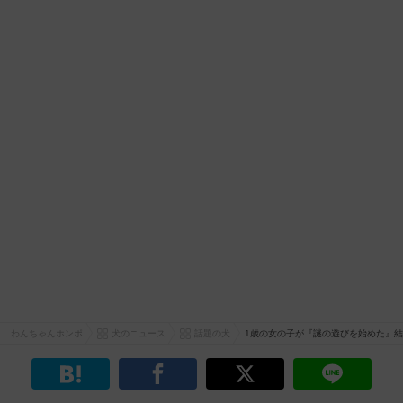
わんちゃんホンポ
犬のニュース
話題の犬
1歳の女の子が『謎の遊びを始めた』結