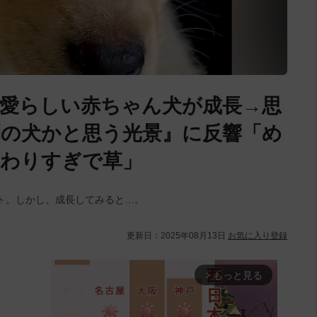
愛らしい赤ちゃん犬が成長→思
の犬かと思う光景』に反響「め
変わりすぎで草」
ト。しかし、成長してみると…。
更新日：
2025年08月13日
お気に入り登録
もっと見る
arrow_forward_ios