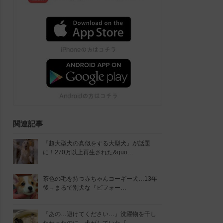
関連記事
『超大型犬の真似をする大型犬』が話題
に！270万以上再生された&quo…
茶色の毛を持つ赤ちゃんコーギー犬…13年
後→まるで別犬な『ビフォー…
『あの…避けてください…』洗濯物を干し