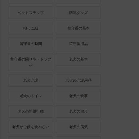
ペットステップ
防寒グッズ
抱っこ紐
留守番の基本
留守番の時間
留守番用品
留守番の困り事・トラブ
老犬の基本
ル
老犬介護
老犬の介護用品
老犬のトイレ
老犬の食事
老犬の問題行動
老犬の散歩
老犬がご飯を食べない
老犬の病気