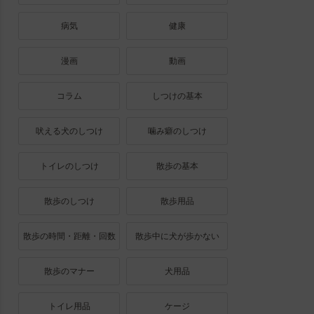
病気
健康
漫画
動画
コラム
しつけの基本
吠える犬のしつけ
噛み癖のしつけ
トイレのしつけ
散歩の基本
散歩のしつけ
散歩用品
散歩の時間・距離・回数
散歩中に犬が歩かない
散歩のマナー
犬用品
トイレ用品
ケージ