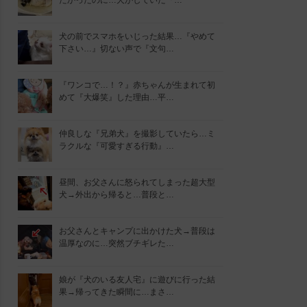
たかったのに…犬がしていた『…
犬の前でスマホをいじった結果…『やめて
下さい…』切ない声で『文句…
『ワンコで…！？』赤ちゃんが生まれて初
めて『大爆笑』した理由…平…
仲良しな『兄弟犬』を撮影していたら…ミ
ラクルな『可愛すぎる行動』…
昼間、お父さんに怒られてしまった超大型
犬→外出から帰ると…普段と…
お父さんとキャンプに出かけた犬→普段は
温厚なのに…突然ブチギレた…
娘が『犬のいる友人宅』に遊びに行った結
果→帰ってきた瞬間に…まさ…