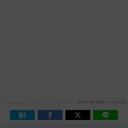
わんちゃんホンポ
犬のニュース
話題の犬
4年半もの間『繁殖犬として生きた犬』