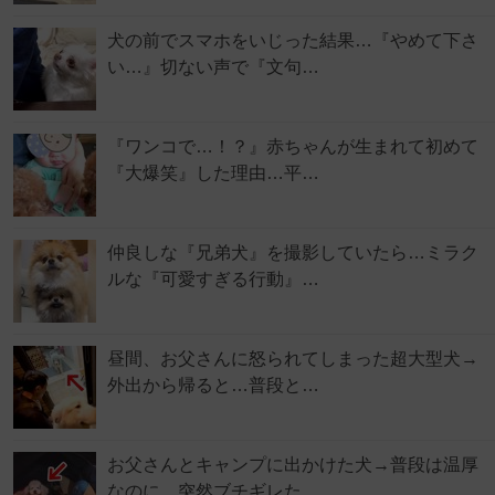
犬の前でスマホをいじった結果…『やめて下さ
い…』切ない声で『文句…
『ワンコで…！？』赤ちゃんが生まれて初めて
『大爆笑』した理由…平…
仲良しな『兄弟犬』を撮影していたら…ミラク
ルな『可愛すぎる行動』…
昼間、お父さんに怒られてしまった超大型犬→
外出から帰ると…普段と…
お父さんとキャンプに出かけた犬→普段は温厚
なのに…突然ブチギレた…