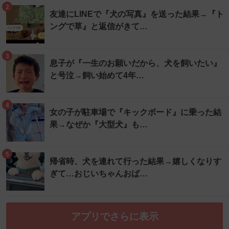
2
友達にLINEで『犬の写真』を送った結果→『ト
ングで草』と返信がきて…
3
息子が『一生のお願いだから、犬を飼いたい』
と号泣→飼い始めて4年…
4
女の子が駐車場で『キックボード』に乗った結
果→なぜか『大型犬』も…
5
帰省時、犬を連れて行った結果→嬉しくなりす
ぎて…おじいちゃんおば…
アプリでさらに表示