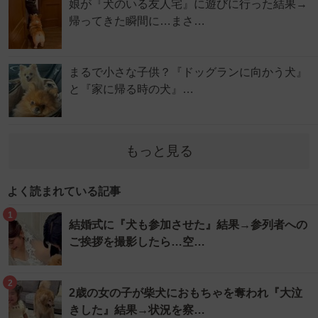
娘が『犬のいる友人宅』に遊びに行った結果→
帰ってきた瞬間に…まさ…
まるで小さな子供？『ドッグランに向かう犬』
と『家に帰る時の犬』…
もっと見る
よく読まれている記事
1
結婚式に『犬も参加させた』結果→参列者への
ご挨拶を撮影したら…空…
2
2歳の女の子が柴犬におもちゃを奪われ『大泣
きした』結果→状況を察…