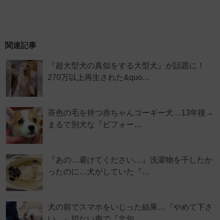
関連記事
『超大型犬の真似をする大型犬』が話題に！
270万以上再生された&quo…
茶色の毛を持つ赤ちゃんコーギー犬…13年後→
まるで別犬な『ビフォー…
『あの…避けてください…』洗濯物を干したか
ったのに…犬がしていた『…
犬の前でスマホをいじった結果…『やめて下さ
い…』切ない声で『文句…