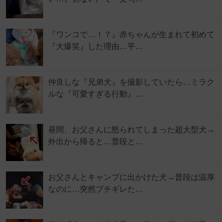
『ワンコで…！？』赤ちゃんが生まれて初めて
『大爆笑』した理由…平…
仲良しな『兄弟犬』を撮影していたら…ミラク
ルな『可愛すぎる行動』…
昼間、お父さんに怒られてしまった超大型犬→
外出から帰ると…普段と…
お父さんとキャンプに出かけた犬→普段は温厚
なのに…突然ブチギレた…