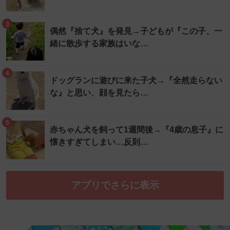
3
偶然『捨て犬』を発見→子どもが『この子、一
緒に散歩する家族はいな…
4
ドッグランに遊びに来た子犬→『全然走らない
な』と思い、顔を見たら…
5
赤ちゃん犬を飼って1週間後→『4歳の息子』に
懐きすぎてしまい…反則…
アプリでさらに表示