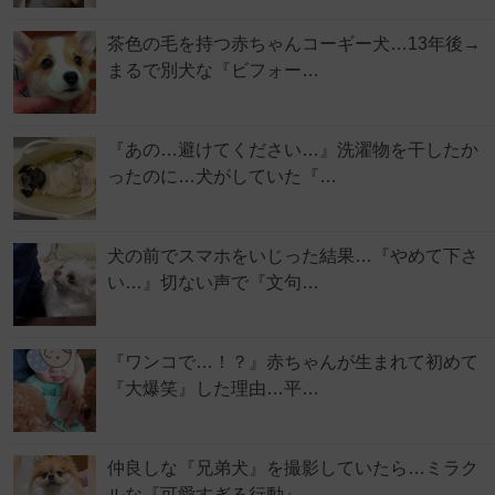
茶色の毛を持つ赤ちゃんコーギー犬…13年後→
まるで別犬な『ビフォー…
『あの…避けてください…』洗濯物を干したか
ったのに…犬がしていた『…
犬の前でスマホをいじった結果…『やめて下さ
い…』切ない声で『文句…
『ワンコで…！？』赤ちゃんが生まれて初めて
『大爆笑』した理由…平…
仲良しな『兄弟犬』を撮影していたら…ミラク
ルな『可愛すぎる行動』…