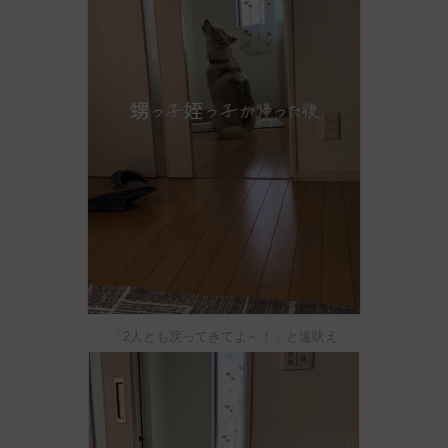
「2人とも戻ってきてよ～！」と遠吠え