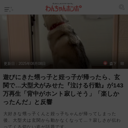
更新日：
2025年08月08日
森下 咲
遊びにきた甥っ子と姪っ子が帰ったら、玄
関で…大型犬がみせた『泣ける行動』が143
万再生「背中がホント寂しそう」「楽しか
ったんだ」と反響
大好きな甥っ子くんと姪っ子ちゃんが帰ってしまった
後、大型犬は玄関から動かなくなって…？寂しさが伝わ
ってくる切ない姿が話題です。