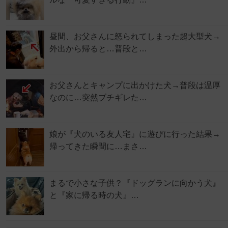
昼間、お父さんに怒られてしまった超大型犬→
外出から帰ると…普段と…
お父さんとキャンプに出かけた犬→普段は温厚
なのに…突然ブチギレた…
娘が『犬のいる友人宅』に遊びに行った結果→
帰ってきた瞬間に…まさ…
まるで小さな子供？『ドッグランに向かう犬』
と『家に帰る時の犬』…