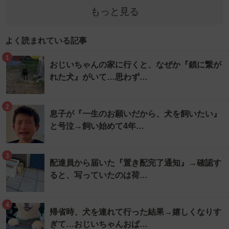
もっと見る
よく読まれている記事
1
おじいちゃんの家に行くと、なぜか『鎖に繋が
れた犬』がいて…思わず…
2
息子が『一生のお願いだから、犬を飼いたい』
と号泣→飼い始めて4年…
3
配達員から届いた『置き配完了通知』→確認す
ると、写っていたのは荷…
4
帰省時、犬を連れて行った結果→嬉しくなりす
ぎて…おじいちゃんおば…