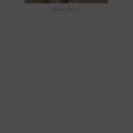
穏やか＆仲良し