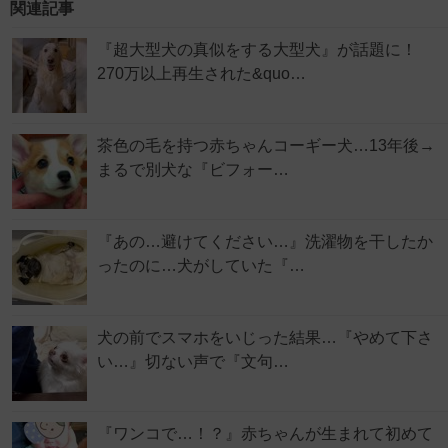
関連記事
『超大型犬の真似をする大型犬』が話題に！
270万以上再生された&quo…
茶色の毛を持つ赤ちゃんコーギー犬…13年後→
まるで別犬な『ビフォー…
『あの…避けてください…』洗濯物を干したか
ったのに…犬がしていた『…
犬の前でスマホをいじった結果…『やめて下さ
い…』切ない声で『文句…
『ワンコで…！？』赤ちゃんが生まれて初めて