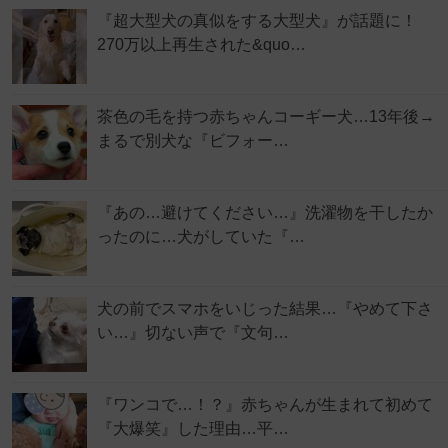
『超大型犬の真似をする大型犬』が話題に！
270万以上再生された&quo…
茶色の毛を持つ赤ちゃんコーギー犬…13年後→
まるで別犬な『ビフォー…
『あの…避けてください…』洗濯物を干したか
ったのに…犬がしていた『…
犬の前でスマホをいじった結果…『やめて下さ
い…』切ない声で『文句…
『ワンコで…！？』赤ちゃんが生まれて初めて
『大爆笑』した理由…平…