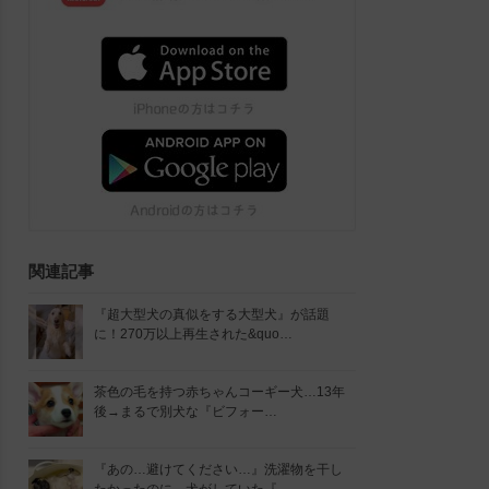
関連記事
『超大型犬の真似をする大型犬』が話題
に！270万以上再生された&quo…
茶色の毛を持つ赤ちゃんコーギー犬…13年
後→まるで別犬な『ビフォー…
『あの…避けてください…』洗濯物を干し