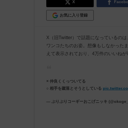
X
Faceb
お気に入り登録
X（旧Twitter）で話題になってい
ワンコたちのお姿。想像もしなかったま
えて表示されており、4万件のいいねが
× 仲良くくっついてる
○ 相手を蹴落とそうとしている
pic.twitter.
— ぷりぷりコーギーおこげニッキ (@okoge_c