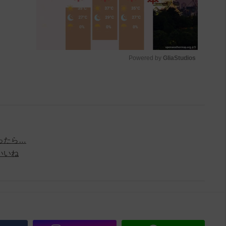
Powered by 
GliaStudios
M
u
t
e
ったら…
いいね