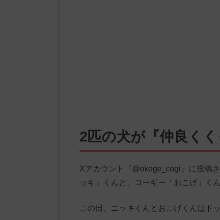
2匹の犬が『仲良く
Xアカウント『@okoge_cogi』に
ッキ」くんと、コーギー「おこげ」く
この日、ニッキくんとおこげくんはド