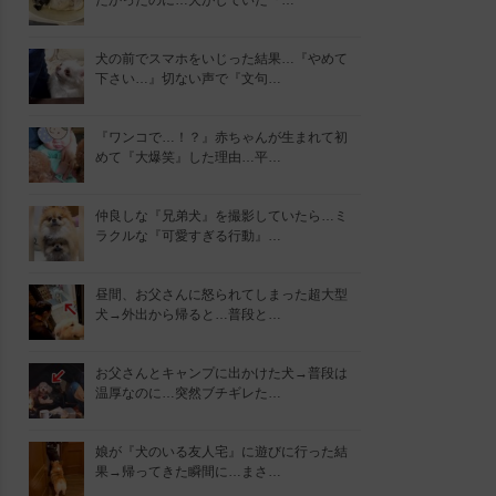
たかったのに…犬がしていた『…
犬の前でスマホをいじった結果…『やめて
下さい…』切ない声で『文句…
『ワンコで…！？』赤ちゃんが生まれて初
めて『大爆笑』した理由…平…
仲良しな『兄弟犬』を撮影していたら…ミ
ラクルな『可愛すぎる行動』…
昼間、お父さんに怒られてしまった超大型
犬→外出から帰ると…普段と…
お父さんとキャンプに出かけた犬→普段は
温厚なのに…突然ブチギレた…
娘が『犬のいる友人宅』に遊びに行った結
果→帰ってきた瞬間に…まさ…