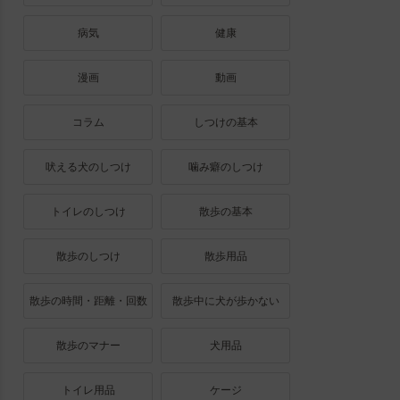
病気
健康
漫画
動画
コラム
しつけの基本
吠える犬のしつけ
噛み癖のしつけ
トイレのしつけ
散歩の基本
散歩のしつけ
散歩用品
散歩の時間・距離・回数
散歩中に犬が歩かない
散歩のマナー
犬用品
トイレ用品
ケージ