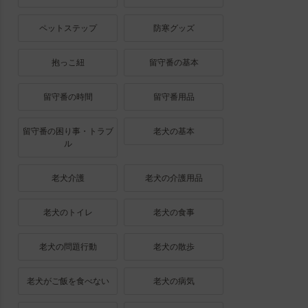
ペットステップ
防寒グッズ
抱っこ紐
留守番の基本
留守番の時間
留守番用品
留守番の困り事・トラブ
老犬の基本
ル
老犬介護
老犬の介護用品
老犬のトイレ
老犬の食事
老犬の問題行動
老犬の散歩
老犬がご飯を食べない
老犬の病気