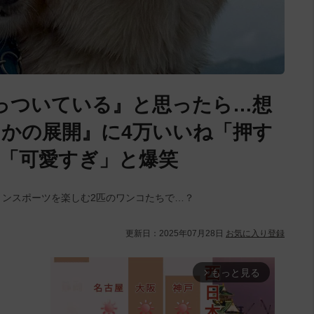
っついている』と思ったら…想
かの展開』に4万いいね「押す
「可愛すぎ」と爆笑
くマリンスポーツを楽しむ2匹のワンコたちで…？
更新日：
2025年07月28日
お気に入り登録
もっと見る
arrow_forward_ios