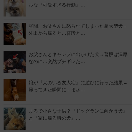
ルな『可愛すぎる行動』…
昼間、お父さんに怒られてしまった超大型犬→
外出から帰ると…普段と…
お父さんとキャンプに出かけた犬→普段は温厚
なのに…突然ブチギレた…
娘が『犬のいる友人宅』に遊びに行った結果→
帰ってきた瞬間に…まさ…
まるで小さな子供？『ドッグランに向かう犬』
と『家に帰る時の犬』…