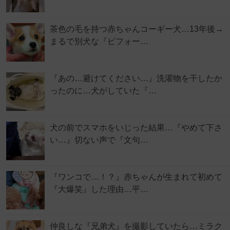
茶色の毛を持つ赤ちゃんコーギー犬…13年後→
まるで別犬な『ビフォー…
『あの…避けてください…』洗濯物を干したか
ったのに…犬がしていた『…
犬の前でスマホをいじった結果…『やめて下さ
い…』切ない声で『文句…
『ワンコで…！？』赤ちゃんが生まれて初めて
『大爆笑』した理由…平…
仲良しな『兄弟犬』を撮影していたら…ミラク