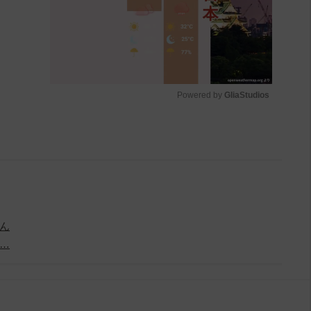
Powered by 
GliaStudios
M
u
t
e
ん
…