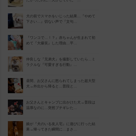
たかったのに…犬がしていた『…
犬の前でスマホをいじった結果…『やめて
下さい…』切ない声で『文句…
『ワンコで…！？』赤ちゃんが生まれて初
めて『大爆笑』した理由…平…
仲良しな『兄弟犬』を撮影していたら…ミ
ラクルな『可愛すぎる行動』…
昼間、お父さんに怒られてしまった超大型
犬→外出から帰ると…普段と…
お父さんとキャンプに出かけた犬→普段は
温厚なのに…突然ブチギレた…
娘が『犬のいる友人宅』に遊びに行った結
果→帰ってきた瞬間に…まさ…