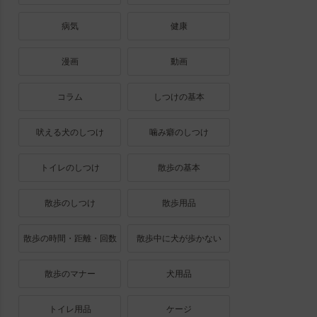
病気
健康
漫画
動画
コラム
しつけの基本
吠える犬のしつけ
噛み癖のしつけ
トイレのしつけ
散歩の基本
散歩のしつけ
散歩用品
散歩の時間・距離・回数
散歩中に犬が歩かない
散歩のマナー
犬用品
トイレ用品
ケージ