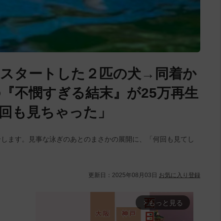
スタートした２匹の犬→同着か
『不憫すぎる結末』が25万再生
回も見ちゃった」
介します。見事な泳ぎのあとのまさかの展開に、「何回も見てし
更新日：
2025年08月03日
お気に入り登録
もっと見る
arrow_forward_ios