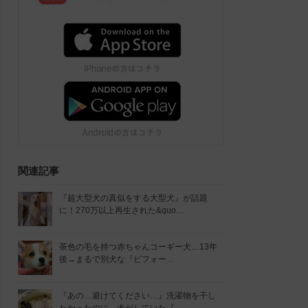
関連記事
『超大型犬の真似をする大型犬』が話題
に！270万以上再生された&quo…
茶色の毛を持つ赤ちゃんコーギー犬…13年
後→まるで別犬な『ビフォー…
『あの…避けてください…』洗濯物を干し