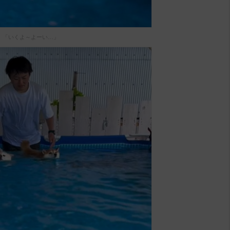
「いくよ～よーい…」