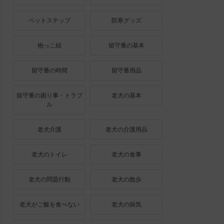
ペットステップ
防寒グッズ
抱っこ紐
留守番の基本
留守番の時間
留守番用品
留守番の困り事・トラブ
老犬の基本
ル
老犬介護
老犬の介護用品
老犬のトイレ
老犬の食事
老犬の問題行動
老犬の散歩
老犬がご飯を食べない
老犬の病気