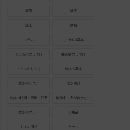
病気
健康
漫画
動画
コラム
しつけの基本
吠える犬のしつけ
噛み癖のしつけ
トイレのしつけ
散歩の基本
散歩のしつけ
散歩用品
散歩の時間・距離・回数
散歩中に犬が歩かない
散歩のマナー
犬用品
トイレ用品
ケージ