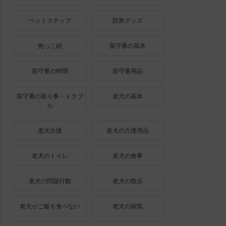
ペットステップ
防寒グッズ
抱っこ紐
留守番の基本
留守番の時間
留守番用品
留守番の困り事・トラブ
老犬の基本
ル
老犬介護
老犬の介護用品
老犬のトイレ
老犬の食事
老犬の問題行動
老犬の散歩
老犬がご飯を食べない
老犬の病気