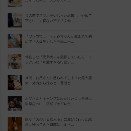
たかったのに…犬がしていた『…
犬の前でスマホをいじった結果…『やめて
下さい…』切ない声で『文句…
『ワンコで…！？』赤ちゃんが生まれて初
めて『大爆笑』した理由…平…
仲良しな『兄弟犬』を撮影していたら…ミ
ラクルな『可愛すぎる行動』…
昼間、お父さんに怒られてしまった超大型
犬→外出から帰ると…普段と…
お父さんとキャンプに出かけた犬→普段は
温厚なのに…突然ブチギレた…
娘が『犬のいる友人宅』に遊びに行った結
果→帰ってきた瞬間に…まさ…