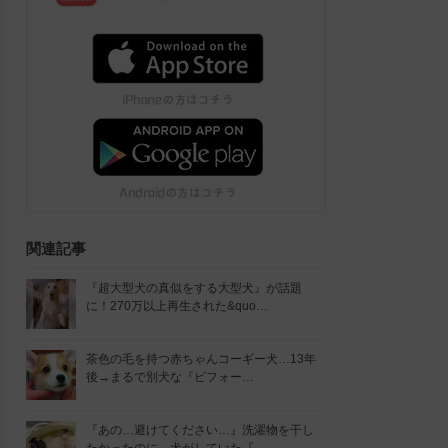
関連記事
『超大型犬の真似をする大型犬』が話題
に！270万以上再生された&quo…
茶色の毛を持つ赤ちゃんコーギー犬…13年
後→まるで別犬な『ビフォー…
『あの…避けてください…』洗濯物を干し