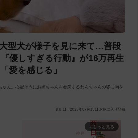
大型犬が様子を見に来て…普段
『優しすぎる行動』が16万再生
「愛を感じる」
ちゃん。心配そうにお姉ちゃんを看病するわんちゃんの姿に胸を
更新日：
2025年07月16日
お気に入り登録
もっと見る
arrow_forward_ios