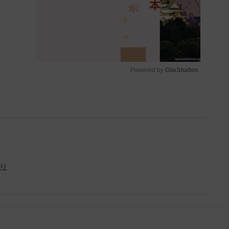
Powered by 
GliaStudios
M
u
t
e
り