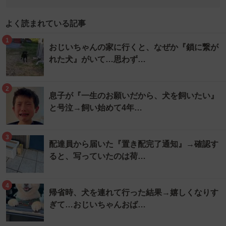
よく読まれている記事
1
おじいちゃんの家に行くと、なぜか『鎖に繋が
れた犬』がいて…思わず…
2
息子が『一生のお願いだから、犬を飼いたい』
と号泣→飼い始めて4年…
3
配達員から届いた『置き配完了通知』→確認す
ると、写っていたのは荷…
4
帰省時、犬を連れて行った結果→嬉しくなりす
ぎて…おじいちゃんおば…