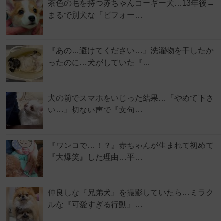
茶色の毛を持つ赤ちゃんコーギー犬…13年後→
まるで別犬な『ビフォー…
『あの…避けてください…』洗濯物を干したか
ったのに…犬がしていた『…
犬の前でスマホをいじった結果…『やめて下さ
い…』切ない声で『文句…
『ワンコで…！？』赤ちゃんが生まれて初めて
『大爆笑』した理由…平…
仲良しな『兄弟犬』を撮影していたら…ミラク
ルな『可愛すぎる行動』…