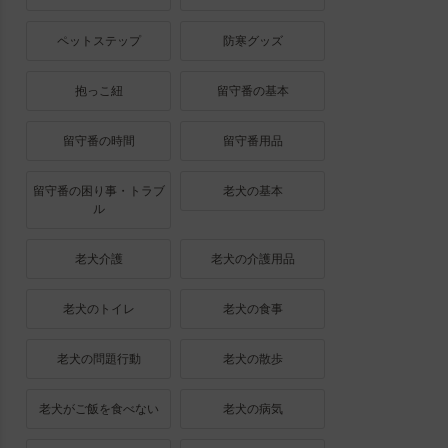
ペットステップ
防寒グッズ
抱っこ紐
留守番の基本
留守番の時間
留守番用品
留守番の困り事・トラブ
老犬の基本
ル
老犬介護
老犬の介護用品
老犬のトイレ
老犬の食事
老犬の問題行動
老犬の散歩
老犬がご飯を食べない
老犬の病気