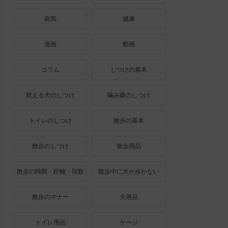
病気
健康
漫画
動画
コラム
しつけの基本
吠える犬のしつけ
噛み癖のしつけ
トイレのしつけ
散歩の基本
散歩のしつけ
散歩用品
散歩の時間・距離・回数
散歩中に犬が歩かない
散歩のマナー
犬用品
トイレ用品
ケージ