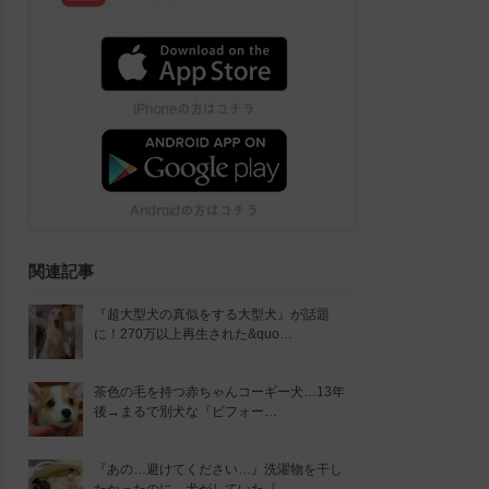
関連記事
『超大型犬の真似をする大型犬』が話題
に！270万以上再生された&quo…
茶色の毛を持つ赤ちゃんコーギー犬…13年
後→まるで別犬な『ビフォー…
『あの…避けてください…』洗濯物を干し