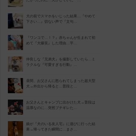
たかったのに…犬がしていた『…
犬の前でスマホをいじった結果…『やめて
下さい…』切ない声で『文句…
『ワンコで…！？』赤ちゃんが生まれて初
めて『大爆笑』した理由…平…
仲良しな『兄弟犬』を撮影していたら…ミ
ラクルな『可愛すぎる行動』…
昼間、お父さんに怒られてしまった超大型
犬→外出から帰ると…普段と…
お父さんとキャンプに出かけた犬→普段は
温厚なのに…突然ブチギレた…
娘が『犬のいる友人宅』に遊びに行った結
果→帰ってきた瞬間に…まさ…