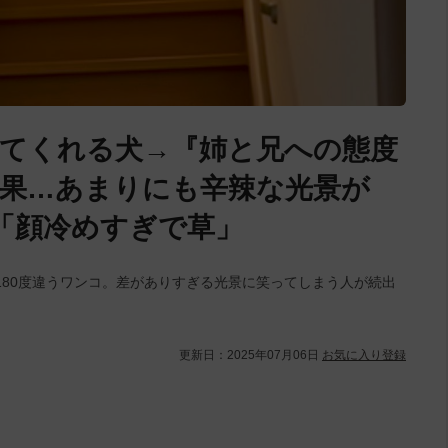
てくれる犬→『姉と兄への態度
果…あまりにも辛辣な光景が
」「顔冷めすぎで草」
180度違うワンコ。差がありすぎる光景に笑ってしまう人が続出
更新日：
2025年07月06日
お気に入り登録
L
/
U
o