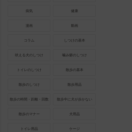
病気
健康
漫画
動画
コラム
しつけの基本
吠える犬のしつけ
噛み癖のしつけ
トイレのしつけ
散歩の基本
散歩のしつけ
散歩用品
散歩の時間・距離・回数
散歩中に犬が歩かない
散歩のマナー
犬用品
トイレ用品
ケージ