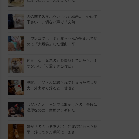
たかったのに…犬がしていた『…
犬の前でスマホをいじった結果…『やめて
下さい…』切ない声で『文句…
『ワンコで…！？』赤ちゃんが生まれて初
めて『大爆笑』した理由…平…
仲良しな『兄弟犬』を撮影していたら…ミ
ラクルな『可愛すぎる行動』…
昼間、お父さんに怒られてしまった超大型
犬→外出から帰ると…普段と…
お父さんとキャンプに出かけた犬→普段は
温厚なのに…突然ブチギレた…
娘が『犬のいる友人宅』に遊びに行った結
果→帰ってきた瞬間に…まさ…