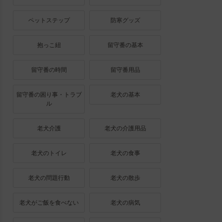
ペットステップ
防寒グッズ
抱っこ紐
留守番の基本
留守番の時間
留守番用品
留守番の困り事・トラブ
老犬の基本
ル
老犬介護
老犬の介護用品
老犬のトイレ
老犬の食事
老犬の問題行動
老犬の散歩
老犬がご飯を食べない
老犬の病気