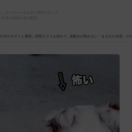
らしをサポートする犬の専門メディア
や生活の知恵を毎日配信
の犬がネズミと遭遇→突然カラスも現れて...身動きが取れない『まさかの光景』が