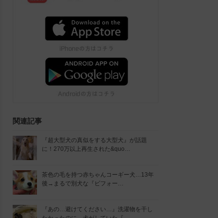
関連記事
『超大型犬の真似をする大型犬』が話題
に！270万以上再生された&quo…
茶色の毛を持つ赤ちゃんコーギー犬…13年
後→まるで別犬な『ビフォー…
『あの…避けてください…』洗濯物を干し